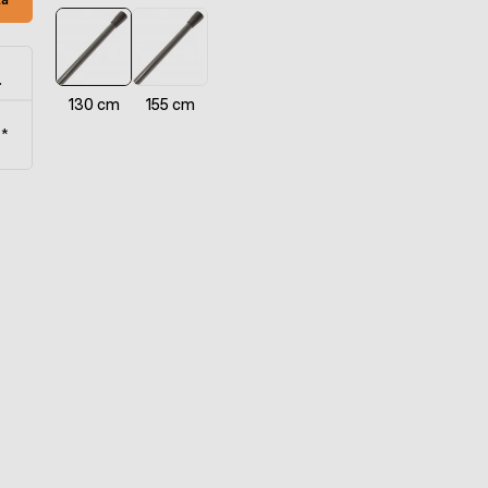
.
130 cm
155 cm
t*