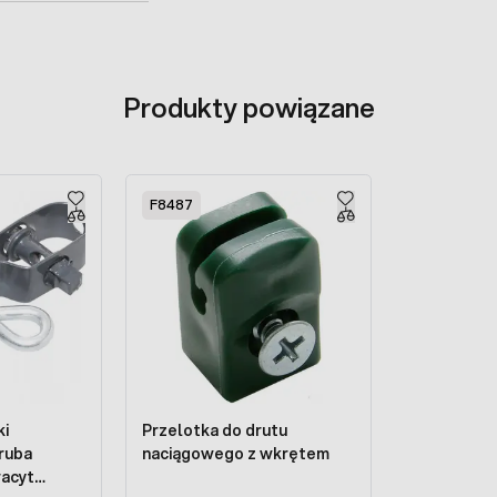
Produkty powiązane
F8487
ki
Przelotka do drutu
ruba
naciągowego z wkrętem
racyt