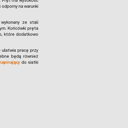
. Pręt ma wysokość
i odporny na warunki
wykonany ze stali
ym. Końcówki pręta
o, które dodatkowo
 ułatwia pracę przy
ebne będą również
apinający
do siatki