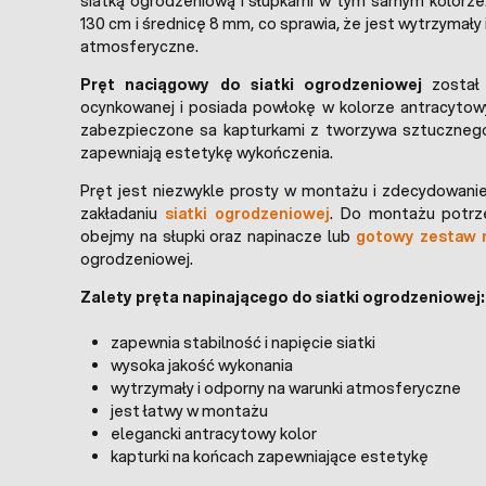
siatką ogrodzeniową i słupkami w tym samym kolorze
130 cm i średnicę 8 mm, co sprawia, że jest wytrzymały 
atmosferyczne.
Pręt naciągowy do siatki ogrodzeniowej
został 
ocynkowanej i posiada powłokę w kolorze antracytow
zabezpieczone sa kapturkami z tworzywa sztuczneg
zapewniają estetykę wykończenia.
Pręt jest niezwykle prosty w montażu i zdecydowanie
zakładaniu
siatki ogrodzeniowej
. Do montażu potrz
obejmy na słupki oraz napinacze lub
gotowy zestaw n
ogrodzeniowej.
Zalety pręta napinającego do siatki ogrodzeniowej:
zapewnia stabilność i napięcie siatki
wysoka jakość wykonania
wytrzymały i odporny na warunki atmosferyczne
jest łatwy w montażu
elegancki antracytowy kolor
kapturki na końcach zapewniające estetykę