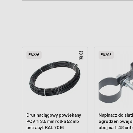
Press to skip carousel
F6226
F6295
Drut naciągowy powlekany
Napinacz do siat
PCV fi 3,5 mm rolka 52 mb
ogrodzeniowej ś
antracyt RAL 7016
obejma fi 48 ant