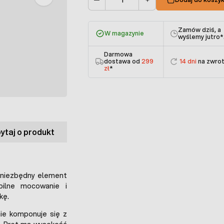
Ilość
Zamów dziś, a
W magazynie
wyślemy jutro
*
Darmowa
dostawa od
299
14 dni
na zwro
zł
*
ytaj o produkt
 niezbędny element
bilne mocowanie i
kę.
nie komponuje się z