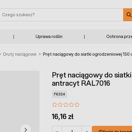
zukaj
Uprawa roślin
Ochrona prz
>
Druty naciągowe
>
Pręt naciągowy do siatki ogrodzeniowej 130
Pręt naciągowy do siatk
antracyt RAL7016
F6324
16,16 zł
Dodaj do koszy