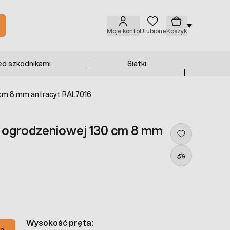
Moje konto
Ulubione
Koszyk
ed szkodnikami
Siatki
 cm 8 mm antracyt RAL7016
i ogrodzeniowej 130 cm 8 mm
Wysokość pręta:
ka