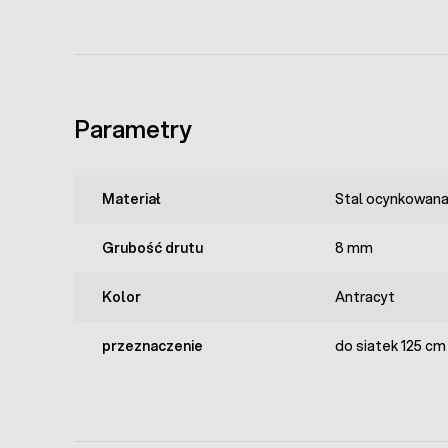
Parametry
Materiał
Stal ocynkowana
Grubość drutu
8 mm
Kolor
Antracyt
przeznaczenie
do siatek 125 cm