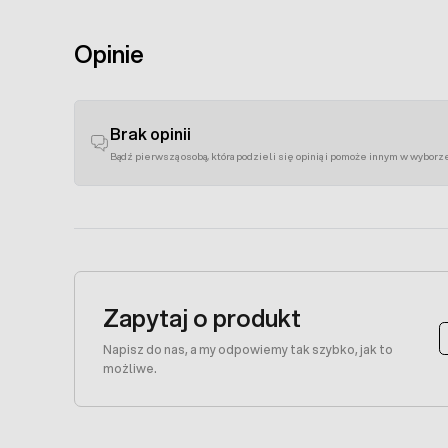
Opinie
Brak opinii
Bądź pierwszą osobą, która podzieli się opinią i pomoże innym w wyborz
Zapytaj o produkt
Napisz do nas, a my odpowiemy tak szybko, jak to
możliwe.