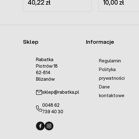
40,22 zł
RAL7016
10,00 zł
Sklep
Informacje
Rabatka
Regulamin
Piotrów 18
Polityka
62-814
prywatności
Blizanów
Dane
sklep@rabatka.pl
kontaktowe
0048 62
739 40 30
Fermo - facebook
Fermo - Instagram