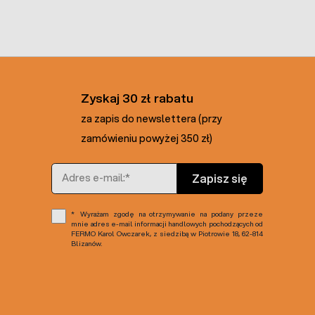
Zyskaj 30 zł rabatu
za zapis do newslettera (przy
zamówieniu powyżej 350 zł)
Adres e-mail
Zapisz się
Wyrażam zgodę na otrzymywanie na podany przeze
mnie adres e-mail informacji handlowych pochodzących od
FERMO Karol Owczarek, z siedzibą w Piotrowie 18, 62-814
Blizanów.