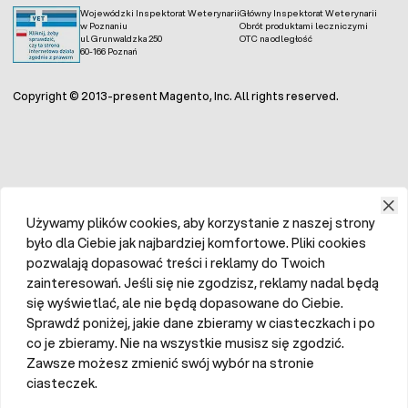
Wojewódzki Inspektorat Weterynarii
Główny Inspektorat Weterynarii
w Poznaniu
Obrót produktami leczniczymi
ul. Grunwaldzka 250
OTC na odległość
60-166 Poznań
Copyright © 2013-present Magento, Inc. All rights reserved.
Używamy plików cookies, aby korzystanie z naszej strony
było dla Ciebie jak najbardziej komfortowe. Pliki cookies
pozwalają dopasować treści i reklamy do Twoich
zainteresowań. Jeśli się nie zgodzisz, reklamy nadal będą
się wyświetlać, ale nie będą dopasowane do Ciebie.
Sprawdź poniżej, jakie dane zbieramy w ciasteczkach i po
co je zbieramy. Nie na wszystkie musisz się zgodzić.
Zawsze możesz zmienić swój wybór na stronie
ciasteczek.