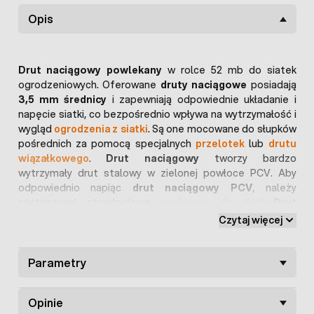
Opis
Drut naciągowy powlekany
w rolce 52 mb do siatek
ogrodzeniowych. Oferowane
druty naciągowe
posiadają
3,5 mm średnicy
i zapewniają odpowiednie układanie i
napęcie siatki, co bezpośrednio wpływa na wytrzymałość i
wygląd
ogrodzenia z siatki
. Są one mocowane do słupków
pośrednich za pomocą specjalnych
przelotek
lub
drutu
wiązałkowego
.
Drut naciągowy
tworzy bardzo
wytrzymały drut stalowy w zielonej powłoce PCV. Aby
odpowiednio napiąc
drut naciągowy PCV
, należy
zastosować standardowe
napinacze do drutu
.
Drut
naciągowy
ma kluczowe znaczenie dla
wytrzymałości
Czytaj więcej
ogrodzenia
z siatki. W zależności od wysokości
ogrodzenia stosujemy 3 poziomy drutów naciągowych na
siatki 150 i 125 cm oraz 2 poziomy dla siatek 100 cm.
Parametry
Opinie