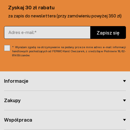
Zyskaj 30 zł rabatu
za zapis do newslettera (przy zamówieniu powyżej 350 zł)
Adres e-mail
Zapisz się
Wyrażam zgodę na otrzymywanie na podany przeze mnie adres e-mail informacji
handlowych pochodzących od FERMO Karol Owczarek, z siedzibą w Piotrowie 18, 62-
814 Blizanów.
Informacje
Zakupy
Współpraca