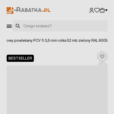
Przejdź do treści
Szukaj
ciągowy powlekany PCV fi 3,5 mm rolka 52 mb zielony RAL 6005
BESTSELLER