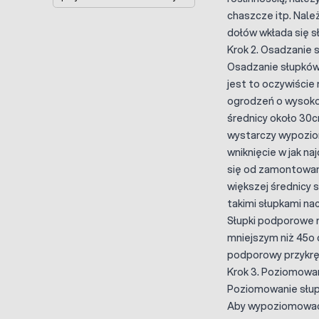
chaszcze itp. Nale
dołów wkłada się s
Krok 2. Osadzanie 
Osadzanie słupków
jest to oczywiście 
ogrodzeń o wysokośc
średnicy około 30c
wystarczy wypoziom
wniknięcie w jak n
się od zamontowani
większej średnicy
takimi słupkami n
Słupki podporowe 
mniejszym niż 45o 
podporowy przykrę
Krok 3. Poziomowa
Poziomowanie słupk
Aby wypoziomować s