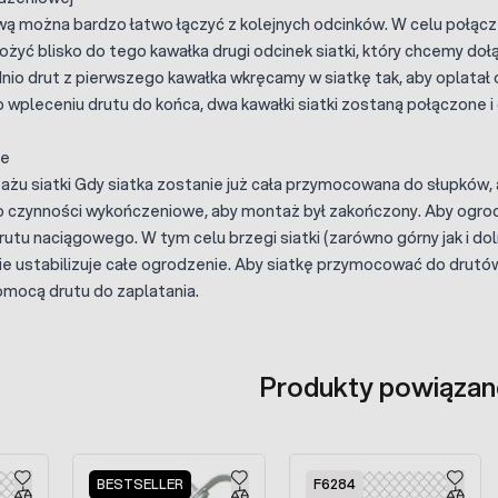
ą można bardzo łatwo łączyć z kolejnych odcinków. W celu połączen
łożyć blisko do tego kawałka drugi odcinek siatki, który chcemy dołą
nio drut z pierwszego kawałka wkręcamy w siatkę tak, aby oplatał o
Po wpleceniu drutu do końca, dwa kawałki siatki zostaną połączone i
ie
u siatki Gdy siatka zostanie już cała przymocowana do słupków,
o czynności wykończeniowe, aby montaż był zakończony. Aby ogrodze
tu naciągowego. W tym celu brzegi siatki (zarówno górny jak i dol
ie ustabilizuje całe ogrodzenie. Aby siatkę przymocować do drutów
pomocą drutu do zaplatania.
Produkty powiązan
sel
BESTSELLER
F6284