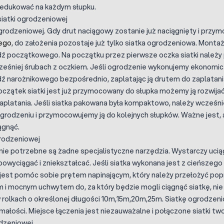
redukować na każdym słupku.
siatki ogrodzeniowej
ogrodzeniowej. Gdy drut naciągowy zostanie już naciągnięty i pr
ego
, do założenia pozostaje już tylko siatka ogrodzeniowa. Montaż
ź początkowego. Na początku przez pierwsze oczka siatki należy 
śniej śrubach z oczkiem. Jeśli ogrodzenie wykonujemy ekonomic
narożnikowego bezpośrednio, zaplatając ją drutem do zaplatania.
czątek siatki jest już przymocowany do słupka możemy ją rozwija
platania. Jeśli siatka pakowana była kompaktowo, należy wcześniej 
 ogrodzeniu i przymocowujemy ją do kolejnych słupków. Ważne jest
ągnąć.
grodzeniowej
i nie potrzebne są żadne specjalistyczne narzędzia. Wystarczy ucią
 powyciągać i zniekształcać. Jeśli siatka wykonana jest z cieńszeg
jest pomóc sobie prętem napinającym, który należy przełożyć popr
 i mocnym uchwytem do, za który będzie mogli ciągnąć siatkę, nie
 rolkach o określonej długości 10m,15m,20m,25m. Siatkę ogrodzen
ymałości. Miejsce łączenia jest niezauważalne i połączone siatki tw
odzeniowej