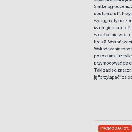
Siatkę ogrodzeniow
sostani drut". Przy
wyciągnięty uprzed
iw drugiej siatce. 
w siatce nie widać.
Krok 6. Wykończen
Wykończenie montaż
pozostaną już tylk
przymocować do dru
Taki zabieg znaczn
ją "przyłapać" za 
Press to skip carou
PROMOCJA 10%