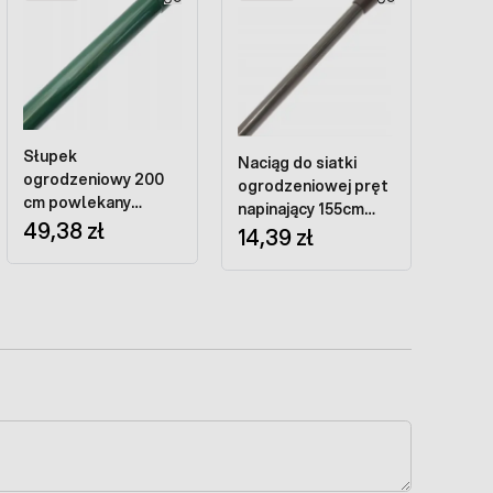
Słupek
Naciąg do siatki
ogrodzeniowy 200
ogrodzeniowej pręt
cm powlekany
napinający 155cm
zielony - do siatek
49,38 zł
8mm antracyt
14,39 zł
tradycyjnych
RAL7016