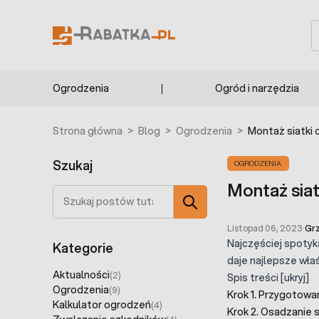
Przejdź do treści
S
Ogrodzenia
Ogród i narzędzia
Strona główna
>
Blog
>
Ogrodzenia
>
Montaż siatki
Szukaj
OGRODZENIA
Montaż sia
Szukaj
Listopad 06, 2023
·
Gr
Najczęściej spotyk
Kategorie
daje najlepsze wła
Aktualności
(2)
Spis treści
[
ukryj
]
Ogrodzenia
(9)
Krok 1. Przygotowa
Kalkulator ogrodzeń
(4)
Krok 2. Osadzanie 