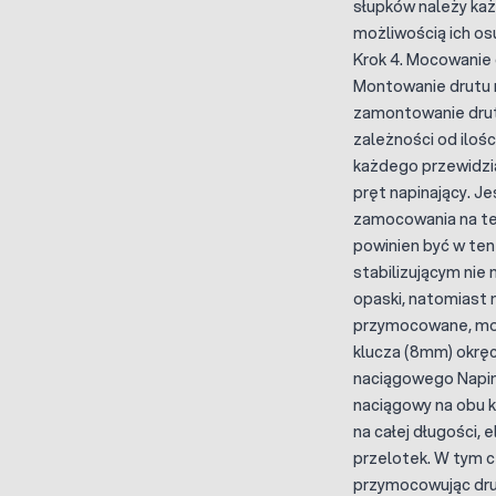
słupków należy każ
możliwością ich os
Krok 4. Mocowanie
Montowanie drutu n
zamontowanie dru
zależności od iloś
każdego przewidzi
pręt napinający. J
zamocowania na tej
powinien być w ten
stabilizującym ni
opaski, natomiast 
przymocowane, mont
klucza (8mm) okręc
naciągowego Napin
naciągowy na obu k
na całej długości,
przelotek. W tym c
przymocowując drut