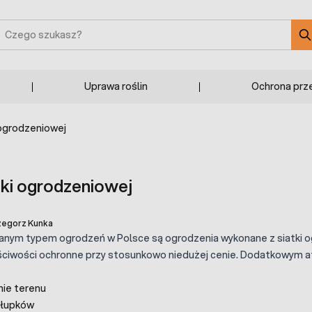
zukaj
Uprawa roślin
Ochrona prz
 ogrodzeniowej
tki ogrodzeniowej
zegorz Kunka
anym typem ogrodzeń w Polsce są ogrodzenia wykonane z siatki og
ściwości ochronne przy stosunkowo niedużej cenie. Dodatkowym at
nie terenu
słupków