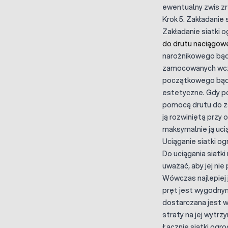
ewentualny zwis z
Krok 5. Zakładanie 
Zakładanie siatki 
do drutu naciągow
narożnikowego bąd
zamocowanych wcze
początkowego bądź 
estetyczne. Gdy po
pomocą drutu do za
ją rozwiniętą przy
maksymalnie ją uci
Uciąganie siatki o
Do uciągania siatk
uważać, aby jej nie
Wówczas najlepiej 
pręt jest wygodnym
dostarczana jest w
straty na jej wytrz
Łącznie siatki ogr