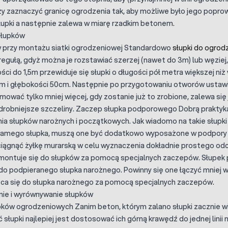
ży zaznaczyć granicę ogrodzenia tak, aby możliwe było jego popr
łupki a następnie zalewa w miarę rzadkim betonem.
słupków
 przy montażu siatki ogrodzeniowej Standardowo
słupki do ogrod
regułą, gdyż można je rozstawiać szerzej (nawet do 3m) lub węziej,
i do 1,5m przewiduje się słupki o długości pół metra większej niż 
m i głębokości 50cm. Następnie po przygotowaniu otworów ustawia 
ować tylko mniej więcej, gdy zostanie już to zrobione, zalewa się
ajdrobniejsze szczeliny. Zaczep słupka podporowego Dobrą praktyk
a słupków narożnych i początkowych. Jak wiadomo na takie słupki 
 samego słupka, muszą one być dodatkowo wyposażone w podpory
aciągnąć żyłkę murarską w celu wyznaczenia dokładnie prostego o
montuje się do słupków za pomocą specjalnych zaczepów. Słupe
do podpieranego słupka narożnego. Powinny się one łączyć mniej w
ca się do słupka narożnego za pomocą specjalnych zaczepów.
nie i wyrównywanie słupków
ów ogrodzeniowych Zanim beton, którym zalano słupki zacznie wi
łupki najlepiej jest dostosować ich górną krawędź do jednej linii 