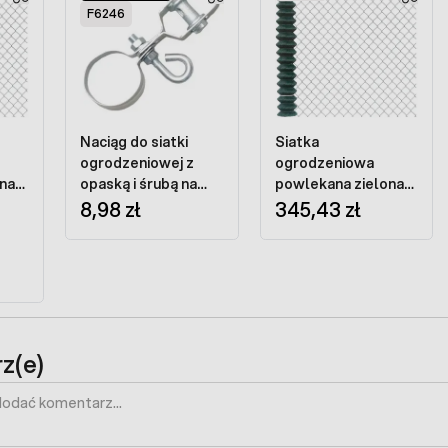
F6246
Naciąg do siatki
Siatka
ogrodzeniowej z
ogrodzeniowa
na
opaską i śrubą na
powlekana zielona
t
słupek 60 mm ocynk
8,98 zł
oczko 50mm drut
345,43 zł
ć
3,1mm wysokość
150cm - 15 mb
z(e)