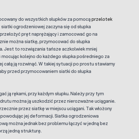
zymocowany do wszystkich słupków za pomocą
przelotek
 siatki ogrodzeniowej zaczyna się od słupka
przełożyć pręt naprężający i zamocować go na
znie można siatkę, przymocować do słupka
 Jest to rozwiązania tańsze aczkolwiek mniej
ć mocując kolejno do każdego słupka pośredniego za
całą ją rozwinąć. W takiej sytuacji po prostu stawiamy
, aby przed przymocowaniem siatki do słupka
gać ją rękami, przy każdym słupku. Należy przy tym
o drutu można ją uszkodzić przez nierozważne uciąganie.
zecznie przez siatkę w miejscu uciągani. Tak włożony
 powodując jej deformacji. Siatka ogrodzeniowa
iową można jednak bez problemu łączyć w jedną bez
orzą jedną strukturę.