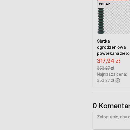
F6042
Siatka
ogrodzeniowa
powlekana zielo
Cena promocyjna:
oczko 60mm dru
317,94 zł
2,6mm wysokoś
Regular Price:
353,27 zł
150cm
Najniższa cena:
353,27 zł
0 Komentar