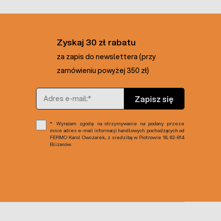
Zyskaj 30 zł rabatu
za zapis do newslettera (przy
zamówieniu powyżej 350 zł)
Adres e-mail
Zapisz się
Wyrażam zgodę na otrzymywanie na podany przeze
mnie adres e-mail informacji handlowych pochodzących od
FERMO Karol Owczarek, z siedzibą w Piotrowie 18, 62-814
Blizanów.