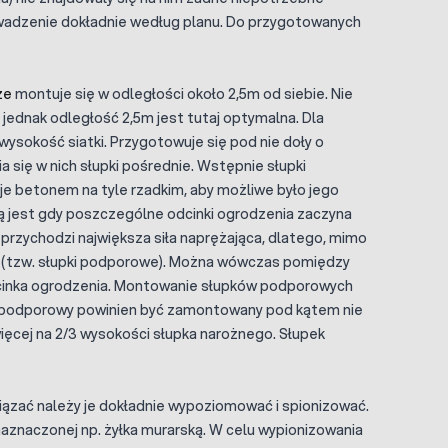
owadzenie dokładnie według planu. Do przygotowanych
ze
montuje się w odległości około 2,5m od siebie. Nie
 jednak odległość 2,5m jest tutaj optymalna. Dla
wysokość siatki. Przygotowuje się pod nie doły o
się w nich słupki pośrednie. Wstępnie słupki
 je betonem na tyle rzadkim, aby możliwe było jego
ą jest gdy poszczególne odcinki ogrodzenia zaczyna
przychodzi największa siła naprężająca, dlatego, mimo
 (tzw. słupki podporowe). Można wówczas pomiędzy
dcinka ogrodzenia. Montowanie słupków podporowych
k podporowy powinien być zamontowany pod kątem nie
ięcej na 2/3 wysokości słupka narożnego. Słupek
ązać należy je dokładnie wypoziomować i spionizować.
naznaczonej np. żyłka murarską. W celu wypionizowania