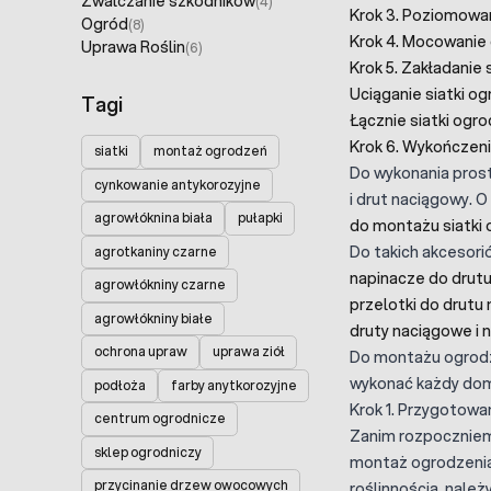
Zwalczanie szkodników
(4)
Krok 3. Poziomowa
Ogród
(8)
Krok 4. Mocowanie
Uprawa Roślin
(6)
Krok 5. Zakładanie 
Uciąganie siatki o
Tagi
Łącznie siatki ogr
Krok 6. Wykończen
siatki
montaż ogrodzeń
Do wykonania pros
cynkowanie antykorozyjne
i drut naciągowy. 
agrowłóknina biała
pułapki
do montażu siatki
Do takich akcesori
agrotkaniny czarne
napinacze do drut
agrowłókniny czarne
przelotki do drut
agrowłókniny białe
druty naciągowe i 
ochrona upraw
uprawa ziół
Do montażu ogrodz
wykonać każdy dom
podłoża
farby anytkorozyjne
Krok 1. Przygotowa
centrum ogrodnicze
Zanim rozpoczniem
sklep ogrodniczy
montaż ogrodzenia 
przycinanie drzew owocowych
roślinnością, należ