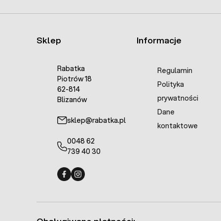
Sklep
Informacje
Rabatka
Regulamin
Piotrów 18
Polityka
62-814
prywatności
Blizanów
Dane
sklep@rabatka.pl
kontaktowe
0048 62
739 40 30
Fermo - facebook
Fermo - Instagram