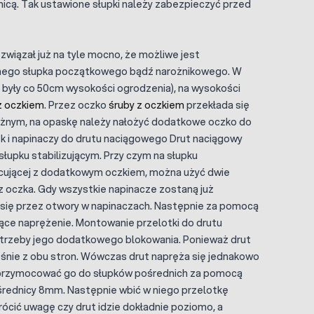
micą. Tak ustawione słupki należy zabezpieczyć przed
wiązał już na tyle mocno, że możliwe jest
ego słupka początkowego bądź narożnikowego. W
 były co 50cm wysokości ogrodzenia), na wysokości
z oczkiem
. Przez oczko
śruby z oczkiem
przekłada się
rożnym, na opaskę należy nałożyć dodatkowe oczko do
k i napinaczy do drutu naciągowego Drut naciągowy
łupku stabilizującym. Przy czym na słupku
ocującej z dodatkowym oczkiem, można użyć dwie
 oczka. Gdy wszystkie napinacze zostaną już
 się przez otwory w napinaczach. Następnie za pomocą
jące naprężenie. Montowanie przelotki do drutu
trzeby jego dodatkowego blokowania. Ponieważ drut
śnie z obu stron. Wówczas drut napręża się jednakowo
leży przymocować go do słupków pośrednich za pomocą
 średnicy 8mm. Następnie wbić w niego przelotkę
ócić uwagę czy drut idzie dokładnie poziomo, a