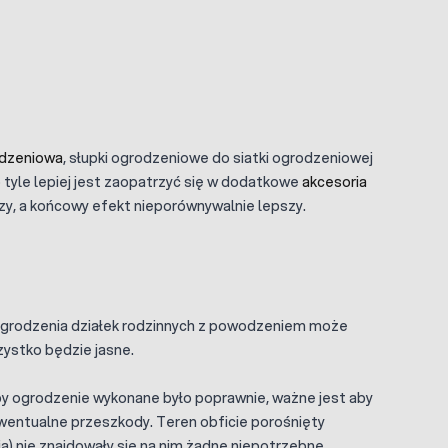
odzeniowa
, słupki ogrodzeniowe do siatki ogrodzeniowej
 tyle lepiej jest zaopatrzyć się w dodatkowe
akcesoria
zy, a końcowy efekt nieporównywalnie lepszy.
ogrodzenia działek rodzinnych z powodzeniem może
ystko będzie jasne.
y ogrodzenie wykonane było poprawnie, ważne jest aby
wentualne przeszkody. Teren obficie porośnięty
ia) nie znajdowały się na nim żadne niepotrzebne