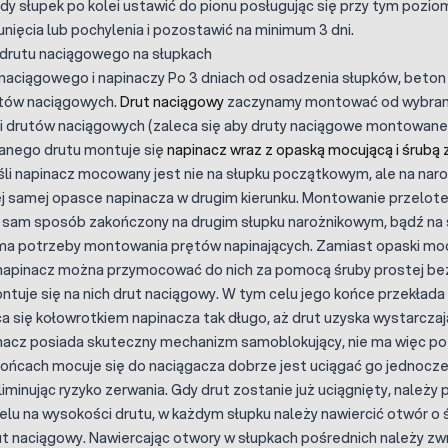
dy słupek po kolei ustawić do pionu posługując się przy tym pozio
unięcia lub pochylenia i pozostawić na minimum 3 dni.
 drutu naciągowego na słupkach
aciągowego i napinaczy Po 3 dniach od osadzenia słupków, beton z
tów naciągowych.
Drut naciągowy
zaczynamy montować od wybran
ci drutów naciągowych (zaleca się aby druty naciągowe montowane
anego drutu montuje się
napinacz wraz z opaską mocującą i śrubą 
eśli napinacz mocowany jest nie na słupku początkowym, ale na na
 samej opasce napinacza w drugim kierunku. Montowanie przelote
 sam sposób zakończony na drugim słupku narożnikowym, bądź na s
e ma potrzeby montowania prętów napinających. Zamiast opaski m
napinacz można przymocować do nich za pomocą śruby prostej bez
uje się na nich drut naciągowy. W tym celu jego końce przekłada
a się kołowrotkiem napinacza tak długo, aż drut uzyska wystarcza
acz posiada skuteczny mechanizm samoblokujący, nie ma więc po
ońcach mocuje się do naciągacza dobrze jest uciągać go jednocze
 eliminując ryzyko zerwania. Gdy drut zostanie już uciągnięty, na
elu na wysokości drutu, w każdym słupku należy nawiercić otwór o
 naciągowy. Nawiercając otwory w słupkach pośrednich należy zwr