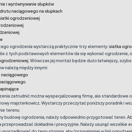
nie i wyrównywanie słupków
 drutu naciągowego na słupkach
siatki ogrodzeniowej
grodzeniowej
odzeniowej
ie
tego ogrodzenia wystarczą praktycznie trzy elementy:
siatka ogr
O ile z tych podstawowych elementów da się wykonać ogrodzenie, o
 ogrodzeniowej
. Wówczas jej montaż będzie dużo łatwiejszy, szybs
ów należą między innymi:
u naciągowego
u naciągowego
napinające
enia zatrudnić można wyspecjalizowaną firmę, ale standardowe 
owy majsterkowicz. Wystarczy przeczytać poniższy poradnik i wsz
nie terenu
y budowę ogrodzenia, należy odpowiednio przygotować teren. Ab
przeprowadzać dokładnie i precyzyjnie. Należy usunąć wszelkie e
y uporządkować do tego stopnia, aby (przynajmniej w linii ogrodzen