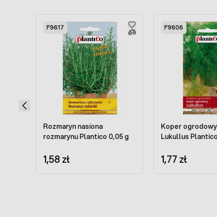
Press to skip carousel
F9617
F9606
Rozmaryn nasiona
Koper ogrodowy
rozmarynu Plantico 0,05 g
Lukullus Plantico
1,58 zł
1,77 zł