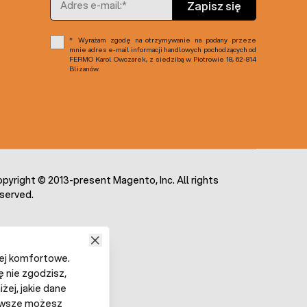
Zapisz się
Wyrażam zgodę na otrzymywanie na podany przeze
mnie adres e-mail informacji handlowych pochodzących od
FERMO Karol Owczarek, z siedzibą w Piotrowie 18, 62-814
Blizanów.
pyright © 2013-present Magento, Inc. All rights
served.
iej komfortowe.
ę nie zgodzisz,
żej, jakie dane
 Zawsze możesz