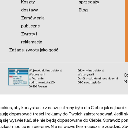
Koszty
sprzedaży
dostawy
Blog
Zamówienia
publiczne
Zwroty i
reklamacje
Zażądaj zwrotu jako gość
Wojewódzki Inspektorat
Główny Inspektorat
Weterynarii
Weterynarii
Co
w Poznaniu
Obrót produktami leczniczymi
re
ul. Grunwaldzka 250
OTC na odległość
60-166 Poznań
kies, aby korzystanie z naszej strony było dla Ciebie jak najbardz
alają dopasować treści i reklamy do Twoich zainteresowań. Jeśli si
ą się wyświetlać, ale nie będą dopasowane do Ciebie. Sprawdź poni
czkach i po co je zbieramy. Nie na wszystkie musisz się zgodzić.