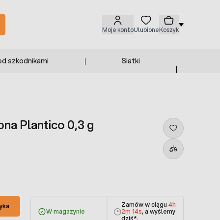
Moje konto
Ulubione
Koszyk
ed szkodnikami
Siatki
na Plantico 0,3 g
Zamów w ciągu
4h
yka
W magazynie
2m 13s
, a wyślemy
dziś
*.