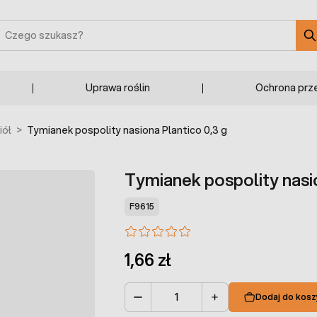
zukaj
Uprawa roślin
Ochrona prz
iół
>
Tymianek pospolity nasiona Plantico 0,3 g
Tymianek pospolity nasio
F9615
1,66 zł
Dodaj do kosz
Ilość