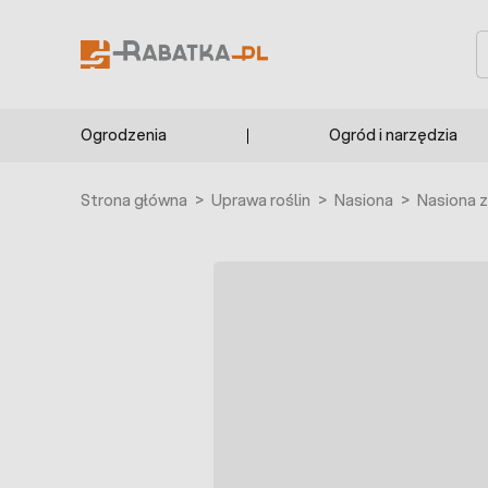
Przejdź do treści
S
Ogrodzenia
Ogród i narzędzia
Strona główna
>
Uprawa roślin
>
Nasiona
>
Nasiona z