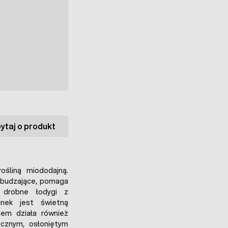
ytaj o produkt
rośliną miododajną.
pobudzające, pomaga
 drobne łodygi z
anek jest świetną
em działa również
ecznym, osłoniętym