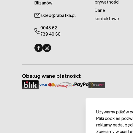
prywatności
Blizanów
Dane
sklep@rabatka.pl
kontaktowe
0048 62
739 40 30
Fermo - facebook
Fermo - Instagram
Obsługiwane płatności:
Używamy plików coo
Pliki cookies pozw
reklamy nadal będ
zbieramy w ciaste