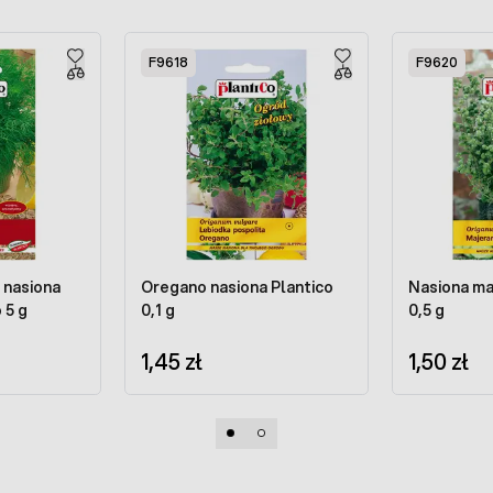
F9618
F9620
 nasiona
Oregano nasiona Plantico
Nasiona ma
 5 g
0,1 g
0,5 g
1,45 zł
1,50 zł