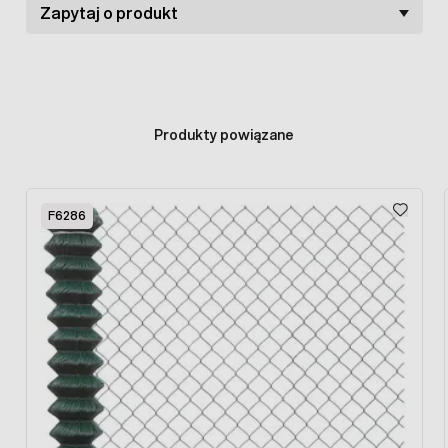
jednorodzinnych, działek i placów przemysłowych. Kapturki
Zapytaj o produkt
dostępne w kolorze zielonym.
Słupki ogrodzeniowe
sprzedawane są w komplecie z
kapturkiem z tworzywa
Produkty powiązane
sztucznego, specjalna budowa
ułatwia montaż siatki
ogrodzeniowej i przytwierdzanie drutów naciągowych.
Press to skip carousel
Specjalne otwory montażowe czynią słupek niezwykle
F6286
uniwersalnym. Słupki kompatybilne są ze
słupkami
podporowymi fi38
. Specjalna powłoka PCV sprawia, iż
słupek nie wymaga malowania, utrzymuje kolor i
szczelność powłoki przez dziesiątki lat.