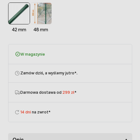
42 mm
48 mm
W magazynie
Zamów dziś, a wyślemy jutro
*.
Darmowa dostawa od
299 zł
*
14 dni
na zwrot*
Opis