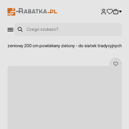
Przejdź do treści
Szukaj
rodzeniowy 200 cm powlekany zielony - do siatek tradycyjnych