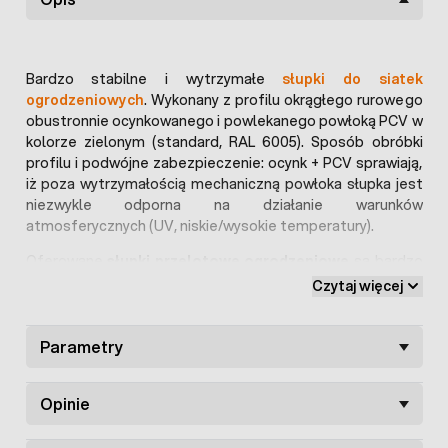
Bardzo stabilne i wytrzymałe
słupki do siatek
ogrodzeniowych
. Wykonany z profilu okrągłego rurowego
obustronnie ocynkowanego i powlekanego powłoką PCV w
kolorze zielonym (standard, RAL 6005). Sposób obróbki
profilu i podwójne zabezpieczenie: ocynk + PCV sprawiają,
iż poza wytrzymałością mechaniczną powłoka słupka jest
niezwykle odporna na działanie warunków
atmosferycznych (UV, niskie/wysokie temperatury).
Oferowane
słupki przelotowe ogrodzeniowe
są bardzo
stabilne i odporne na wyginanie, co sprawia iż mogą być
Czytaj więcej
montowane w większych odstępach. Ta wysokość słupka
polecana jest do
siatek ogrodzeniowych o wysokości 150
cm
Parametry
. Zastąpienie malowania powlekaniem sprawia, że słupki
ogrodzeniowe oraz całe ogrodzenie posiada bardziej
efektowny wygląd i większą trwałość.
Słupki do ogrodzeń
Opinie
siatkowych idealnie nadają się do wykorzystania przy
budowie ogrodzeń siatkowych wokół posesji, domków