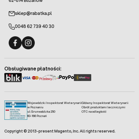
62-814 Blizanów
sklep@rabatka.pl
0048 62 739 40 30
Fermo - facebook
Fermo - Instagram
Obsługiwane płatności:
Wojewódzki Inspektorat Weterynarii
Główny Inspektorat Weterynarii
w Poznaniu
Obrót produktami leczniczymi
ul. Grunwaldzka 250
OTC na odległość
60-166 Poznań
Copyright © 2013-present Magento, Inc. All rights reserved.