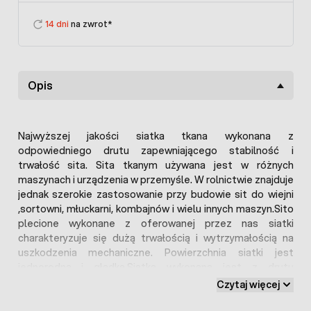
14 dni
na zwrot*
Opis
Najwyższej jakości siatka tkana wykonana z
odpowiedniego drutu zapewniającego stabilność i
trwałość sita. Sita tkanym używana jest w różnych
maszynach i urządzenia w przemyśle. W rolnictwie znajduje
jednak szerokie zastosowanie przy budowie sit do wiejni
,sortowni, młuckarni, kombajnów i wielu innych maszyn.Sito
plecione wykonane z oferowanej przez nas siatki
charakteryzuje się dużą trwałością i wytrzymałością na
uszkodzenia mechaniczne. Powierzchnia siatki jest
jednorodna i gładka.Siatka wykonana jest z drutu
stalowego ocynkowanego .(podana cena jest ceną brutto
Czytaj więcej
za całą rolkę).