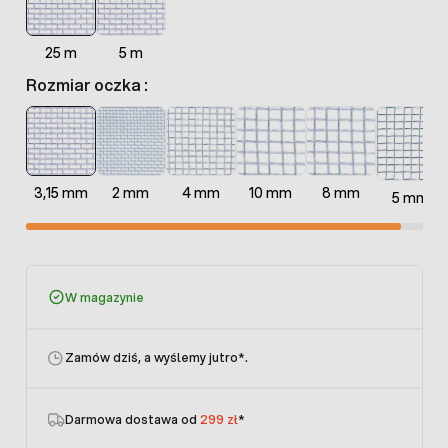
25 m
5 m
Rozmiar oczka :
3,15 mm
2 mm
4 mm
10 mm
8 mm
5 mm
W magazynie
Zamów dziś, a wyślemy jutro
*.
Darmowa dostawa od
299 zł
*