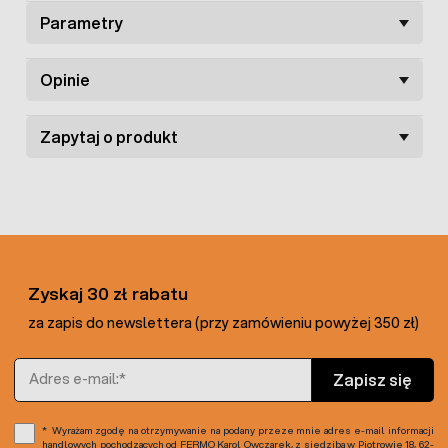
Parametry
Opinie
Zapytaj o produkt
Zyskaj 30 zł rabatu
za zapis do newslettera (przy zamówieniu powyżej 350 zł)
Adres e-mail
Zapisz się
Wyrażam zgodę na otrzymywanie na podany przeze mnie adres e-mail informacji
handlowych pochodzących od FERMO Karol Owczarek, z siedzibą w Piotrowie 18, 62-