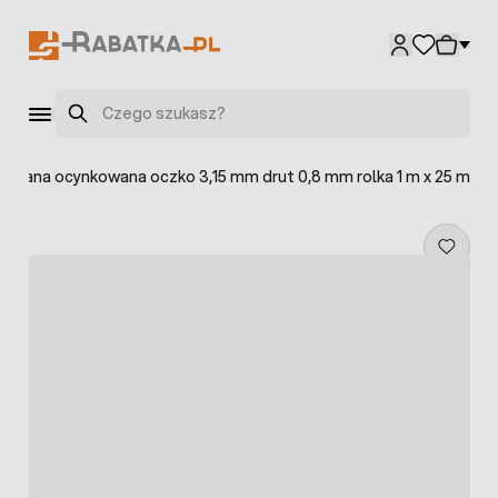
Przejdź do treści
Szukaj
a tkana ocynkowana oczko 3,15 mm drut 0,8 mm rolka 1 m x 25 m