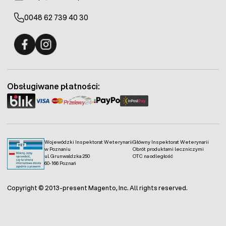
0048 62 739 40 30
Fermo - facebook
Fermo - Instagram
Obsługiwane płatności:
Wojewódzki Inspektorat Weterynarii
Główny Inspektorat Weterynarii
w Poznaniu
Obrót produktami leczniczymi
ul. Grunwaldzka 250
OTC na odległość
60-166 Poznań
Copyright © 2013-present Magento, Inc. All rights reserved.