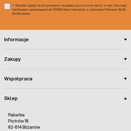
Wyrażam zgodę na otrzymywanie na podany przeze mnie adres e-mail informacji
handlowych pochodzących od FERMO Karol Owczarek, z siedzibą w Piotrowie 18, 62-
814 Blizanów.
Informacje
Zakupy
Współpraca
Sklep
Rabatka
Piotrów 18
62-814 Blizanów