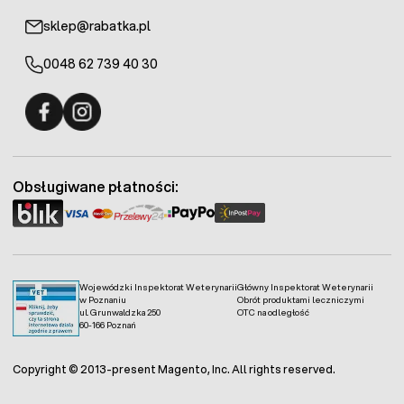
sklep@rabatka.pl
0048 62 739 40 30
Fermo - facebook
Fermo - Instagram
Obsługiwane płatności:
Wojewódzki Inspektorat Weterynarii
Główny Inspektorat Weterynarii
w Poznaniu
Obrót produktami leczniczymi
ul. Grunwaldzka 250
OTC na odległość
60-166 Poznań
Copyright © 2013-present Magento, Inc. All rights reserved.