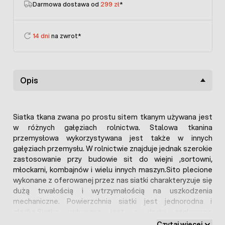
Darmowa dostawa od
299 zł
*
14 dni
na zwrot*
Opis
Siatka tkana zwana po prostu sitem tkanym używana jest
w różnych gałęziach rolnictwa. Stalowa tkanina
przemysłowa wykorzystywana jest także w innych
gałęziach przemysłu. W rolnictwie znajduje jednak szerokie
zastosowanie przy budowie sit do wiejni ,sortowni,
młockarni, kombajnów i wielu innych maszyn.Sito plecione
wykonane z oferowanej przez nas siatki charakteryzuje się
dużą trwałością i wytrzymałością na uszkodzenia
mechaniczne. Powierzchnia siatki jest jednorodna i
gładka.Siatka wykonana jest z drutu stalowego
ocynkowanego .(podana cena jest ceną brutto za całą
Czytaj więcej