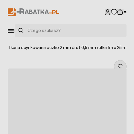
Przejdź do treści
Szukaj
atka tkana ocynkowana oczko 2 mm drut 0,5 mm rolka 1m x 25 m