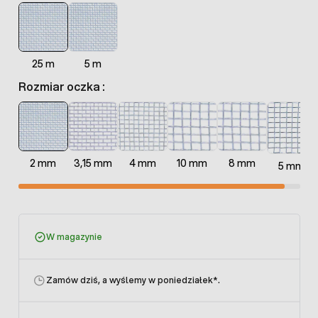
25 m
5 m
Rozmiar oczka :
2 mm
3,15 mm
4 mm
10 mm
8 mm
5 mm
W magazynie
Zamów dziś, a wyślemy w poniedziałek
*.