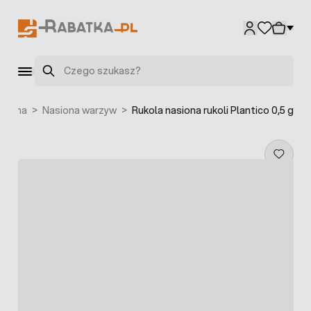
Przejdź do treści
Szukaj
siona
>
Nasiona warzyw
>
Rukola nasiona rukoli Plantico 0,5 g