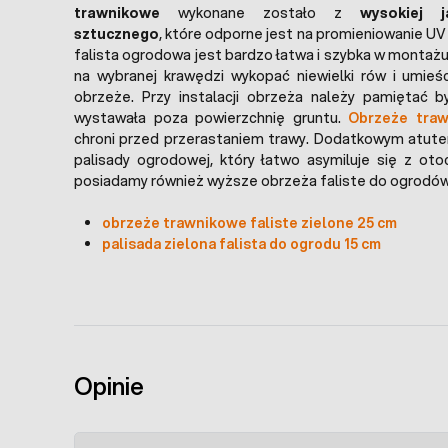
trawnikowe
wykonane zostało z
wysokiej 
sztucznego
, które odporne jest na promieniowanie UV 
falista ogrodowa jest bardzo łatwa i szybka w montażu
na wybranej krawędzi wykopać niewielki rów i umieś
obrzeże. Przy instalacji obrzeża należy pamiętać b
wystawała poza powierzchnię gruntu.
Obrzeże tra
chroni przed przerastaniem trawy. Dodatkowym atutem
palisady ogrodowej, który łatwo asymiluje się z ot
posiadamy również wyższe obrzeża faliste do ogrodów
obrzeże trawnikowe faliste zielone 25 cm
palisada zielona falista do ogrodu 15 cm
Opinie