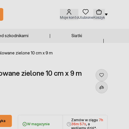
Moje konto
Ulubione
Koszyk
ed szkodnikami
Siatki
lowane zielone 10 cm x 9 m
owane zielone 10 cm x 9 m
Zamów w ciągu
7h
yka
W magazynie
36m 56s
, a
wyślemy dziś
*.