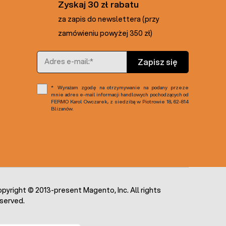
Zyskaj 30 zł rabatu
za zapis do newslettera (przy
zamówieniu powyżej 350 zł)
Adres e-mail
Zapisz się
Wyrażam zgodę na otrzymywanie na podany przeze
mnie adres e-mail informacji handlowych pochodzących od
FERMO Karol Owczarek, z siedzibą w Piotrowie 18, 62-814
Blizanów.
pyright © 2013-present Magento, Inc. All rights
served.