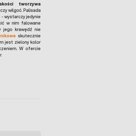
jakości tworzywa
czy wilgoć. Palisada
 - wystarczy jedynie
cić w nim falowane
y jego krawędź nie
wnikowe
skutecznie
 jest zielony kolor
oczeniem. W ofercie
: