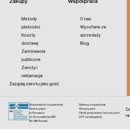
Zakupy
Współpraca
Metody
O nas
płatności
Wycofane ze
Koszty
sprzedaży
dostawy
Blog
Zamówienia
publiczne
Zwroty i
reklamacje
Zażądaj zwrotu jako gość
Wojewódzki Inspektorat
Główny Inspektorat
Weterynarii
Weterynarii
Co
w Poznaniu
Obrót produktami leczniczymi
re
ul. Grunwaldzka 250
OTC na odległość
60-166 Poznań