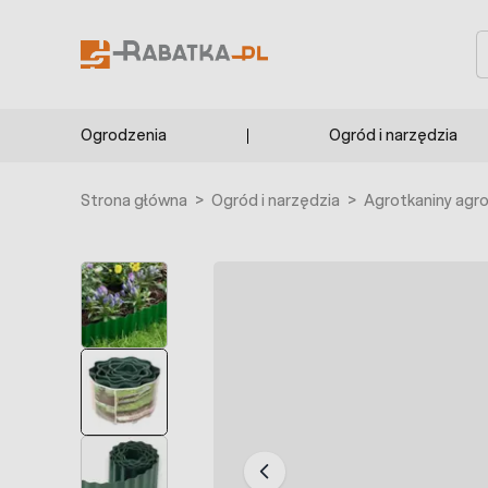
Przejdź do treści
S
Ogrodzenia
Ogród i narzędzia
Strona główna
>
Ogród i narzędzia
>
Agrotkaniny agr