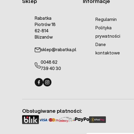
Sklep
Informacje
Rabatka
Regulamin
Piotrów 18
Polityka
62-814
prywatności
Blizanów
Dane
sklep@rabatka.pl
kontaktowe
0048 62
739 40 30
Fermo - facebook
Fermo - Instagram
Obsługiwane płatności: