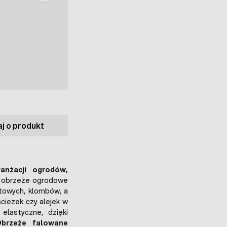
j o produkt
anżacji ogrodów,
te obrzeże ogrodowe
towych, klombów, a
ścieżek czy alejek w
elastyczne, dzięki
Obrzeże falowane