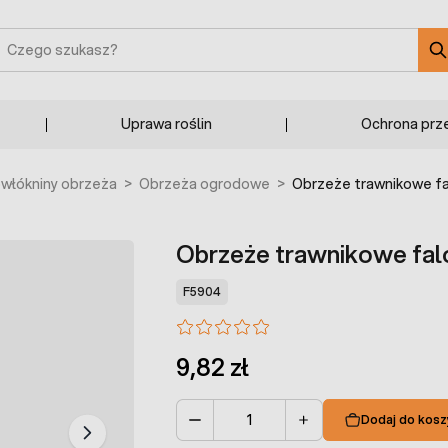
zukaj
Uprawa roślin
Ochrona prz
owłókniny obrzeża
>
Obrzeża ogrodowe
>
Obrzeże trawnikowe fa
Obrzeże trawnikowe fal
F5904
9,82 zł
Dodaj do kosz
Ilość