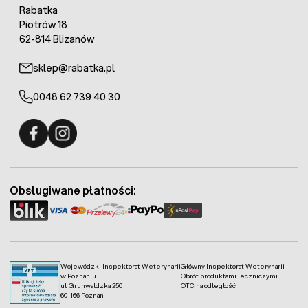
Rabatka
Piotrów 18
62-814 Blizanów
sklep@rabatka.pl
0048 62 739 40 30
Fermo - facebook
Fermo - Instagram
Obsługiwane płatności:
Wojewódzki Inspektorat Weterynarii
Główny Inspektorat Weterynarii
w Poznaniu
Obrót produktami leczniczymi
ul. Grunwaldzka 250
OTC na odległość
60-166 Poznań