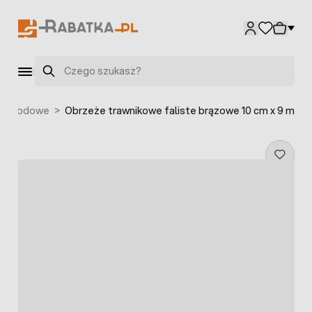
Przejdź do treści
Szukaj
 ogrodowe
>
Obrzeże trawnikowe faliste brązowe 10 cm x 9 m