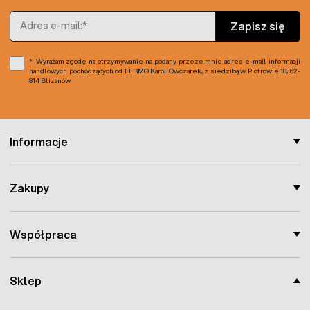
Adres e-mail
Zapisz się
Wyrażam zgodę na otrzymywanie na podany przeze mnie adres e-mail informacji
handlowych pochodzących od FERMO Karol Owczarek, z siedzibą w Piotrowie 18, 62-
814 Blizanów.
Informacje
Zakupy
Współpraca
Sklep