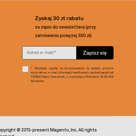
Zyskaj 30 zł rabatu
za zapis do newslettera (przy
zamówieniu powyżej 350 zł)
Adres e-mail
Zapisz się
Wyrażam zgodę na otrzymywanie na podany przeze
mnie adres e-mail informacji handlowych pochodzących od
FERMO Karol Owczarek, z siedzibą w Piotrowie 18, 62-814
Blizanów.
pyright © 2013-present Magento, Inc. All rights