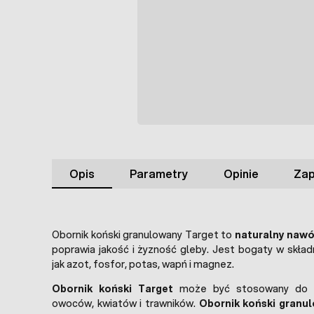
Opis
Parametry
Opinie
Zap
Obornik koński granulowany Target to
naturalny nawó
poprawia jakość i żyzność gleby. Jest bogaty w skład
jak azot, fosfor, potas, wapń i magnez.
Obornik koński Target
może być stosowany do n
owoców, kwiatów i trawników.
Obornik koński granu