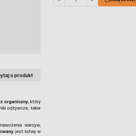
Ilość
ytaj o produkt
z organiczny
, który
niki odżywcze, takie
awożenia warzyw,
lowany
jest łatwy w