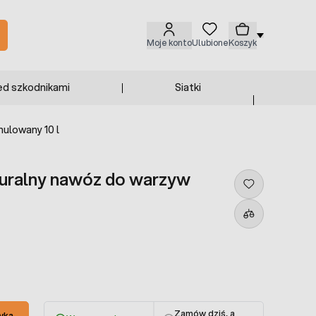
Moje konto
Ulubione
Koszyk
ed szkodnikami
Siatki
ulowany 10 l
turalny nawóz do warzyw
Zamów dziś, a
yka