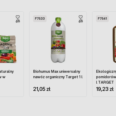
F7533
F7541
aturalny
Biohumus Max uniwersalny
Ekologiczn
w w
nawóz organiczny Target 1 l
pomidorów,
l TARGET
21,05 zł
19,23 zł