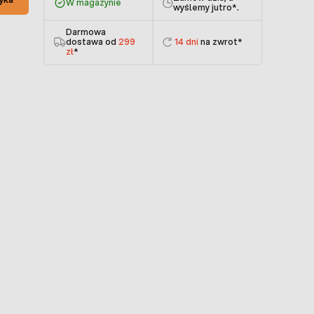
W magazynie
wyślemy jutro
*.
Darmowa
dostawa od
299
14 dni
na zwrot*
zł
*