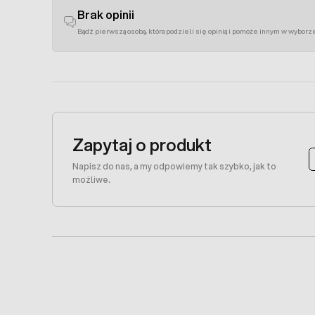
Brak opinii
Bądź pierwszą osobą, która podzieli się opinią i pomoże innym w wyborz
Zapytaj o produkt
Napisz do nas, a my odpowiemy tak szybko, jak to
możliwe.