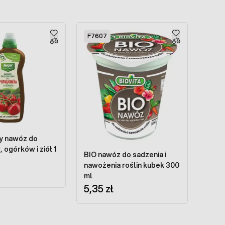
F7607
y nawóz do
 ogórków i ziół 1
BIO nawóz do sadzenia i
nawożenia roślin kubek 300
ml
5,35 zł