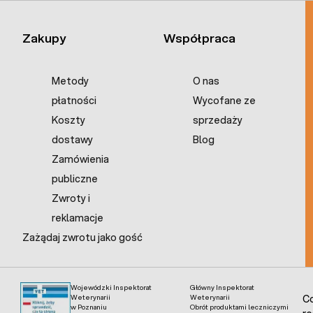
Zakupy
Współpraca
Metody
O nas
płatności
Wycofane ze
Koszty
sprzedaży
dostawy
Blog
Zamówienia
publiczne
Zwroty i
reklamacje
Zażądaj zwrotu jako gość
Wojewódzki Inspektorat
Główny Inspektorat
Weterynarii
Weterynarii
Co
w Poznaniu
Obrót produktami leczniczymi