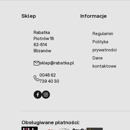
Sklep
Informacje
Rabatka
Regulamin
Piotrów 18
Polityka
62-814
prywatności
Blizanów
Dane
sklep@rabatka.pl
kontaktowe
0048 62
739 40 30
Fermo - facebook
Fermo - Instagram
Obsługiwane płatności: