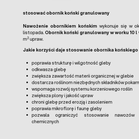
stosować obornik koński granulowany
Nawożenie obornikiem końskim
wykonuje się w ok
listopada.
Obornik koński granulowany w worku 10 l
2
m
upraw.
Jakie korzyści daje stosowanie obornika końskieg
poprawia strukturę i wilgotność gleby
odkwasza glebę
zwiększa zawartość materii organicznej w glebie
dostarcza roślinom niezbędnych składników poka
wspomaga rozwój systemu korzeniowego roślin
zwiększa plony i jakość upraw
chroni glebę przed erozją i zasoleniem
poprawia mikroflorę i faunę gleby
pozwala ograniczyć stosowanie nawozów 
chemicznych