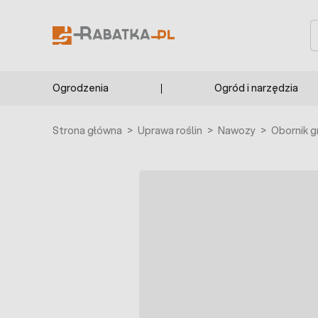
Przejdź do treści
S
Ogrodzenia
Ogród i narzędzia
Strona główna
>
Uprawa roślin
>
Nawozy
>
Obornik 