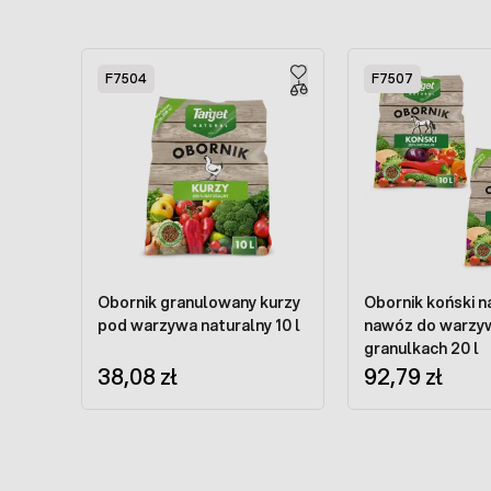
Press to skip carousel
F7504
F7507
Obornik granulowany kurzy
Obornik koński n
pod warzywa naturalny 10 l
nawóz do warzy
granulkach 20 l
38,08 zł
92,79 zł