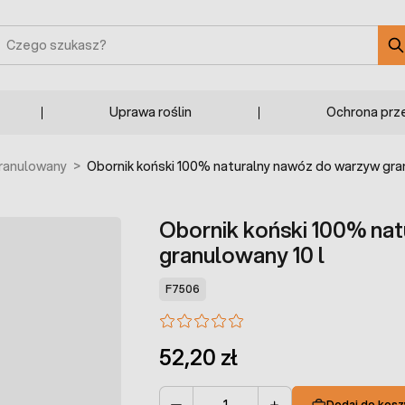
zukaj
Uprawa roślin
Ochrona prz
granulowany
>
Obornik koński 100% naturalny nawóz do warzyw gran
Obornik koński 100% na
granulowany 10 l
F7506
52,20 zł
Dodaj do kosz