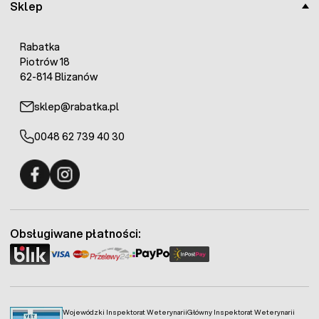
Sklep
Rabatka
Piotrów 18
62-814 Blizanów
sklep@rabatka.pl
0048 62 739 40 30
Fermo - facebook
Fermo - Instagram
Obsługiwane płatności:
Wojewódzki Inspektorat Weterynarii
Główny Inspektorat Weterynarii