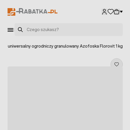
Przejdź do treści
Szukaj
óz uniwersalny ogrodniczy granulowany Azofoska Florovit 1 kg