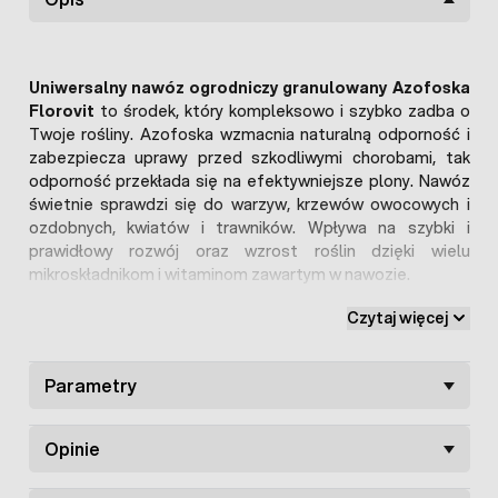
Uniwersalny nawóz ogrodniczy granulowany Azofoska
Florovit
to środek, który kompleksowo i szybko zadba o
Twoje rośliny. Azofoska wzmacnia naturalną odporność i
zabezpiecza uprawy przed szkodliwymi chorobami, tak
odporność przekłada się na efektywniejsze plony. Nawóz
świetnie sprawdzi się do warzyw, krzewów owocowych i
ozdobnych, kwiatów i trawników. Wpływa na szybki i
prawidłowy rozwój oraz wzrost roślin dzięki wielu
mikroskładnikom i witaminom zawartym w nawozie.
ZALETY UNIWERSALNEGO NAWOZU
Czytaj więcej
AZOFOSKA FLOROVIT:
Parametry
Szeroki zakres działania,
Wygodna forma granulatu,
Wysoka zawartość mikroelementów,
Opinie
Dba o zdrowie roślin,
Skuteczny i uniwersalny.