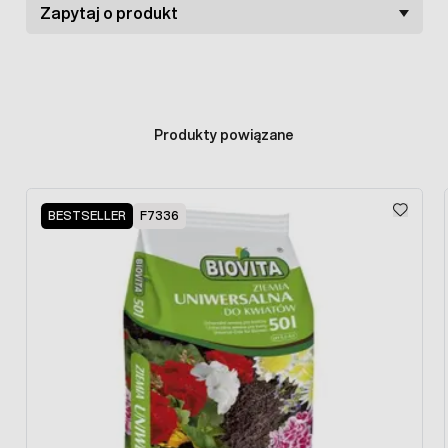
Zapytaj o produkt
JAK NAWOZIĆ ROŚLINY NAWOZEM AZOFOSKA?
Rośliny jednoroczne
– nawóz równomiernie
rozsiać na glebie przygotowanej pod uprawy i
wymieszać z ziemią. Wysiew roślin najlepiej
Produkty powiązane
rozpocząć po kilku dniach od nawożenia.
Rośliny wieloletnie
– zalecaną dawkę
równomiernie rozsypać wokół rośliny i jeśli jest to
Press to skip carousel
możliwe pomieszać nawóz z glebą.
BESTSELLER
F7336