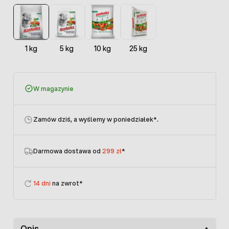
1 kg
5 kg
10 kg
25 kg
W magazynie
Zamów dziś, a wyślemy w poniedziałek
*.
Darmowa dostawa od
299 zł
*
14 dni
na zwrot*
Opis