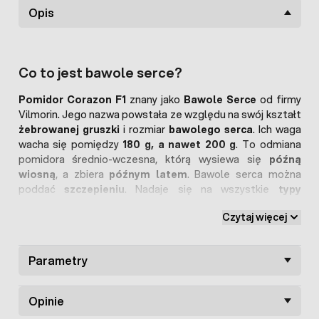
Opis
Co to jest bawole serce?
Pomidor Corazon F1
znany jako
Bawole Serce
od firmy
Vilmorin. Jego nazwa powstała ze względu na swój kształt
żebrowanej gruszki
i rozmiar
bawolego serca
. Ich waga
wacha się pomiędzy
180 g, a nawet 200 g
. To odmiana
pomidora średnio-wczesna, którą wysiewa się
późną
wiosną
, a zbiera
późnym latem
. Bawole serca można
poddać
szczepieniu
. Nadaje się na wszystkie
typy
podłoży
. Ma intensywny smak.
Czytaj więcej
Bawole serca to pomidor gruntowy czy
Parametry
pomidor szklarniowy?
Pomidory nadają się do upraw gruntowych oraz pod osłony,
Opinie
w tym tunele ogrzewane i nieogrzewane czy obiekty takie