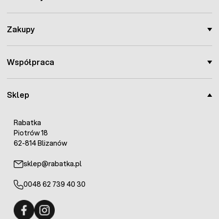
odmiana
średniowczesna to
mniej konkurencji
na rynku w
Zakupy
sezonie,
bardzo plenna
, co gwarantuje obfite zbiory,
pomidory
do jedzenia
lub
na przetwory
, by
Współpraca
zwiększyć bogate pokłady
likopenu
–
antyutleniacza,
który spowalnia
procesy starzenia
i
nowotworowe
,
Sklep
pomidory to źródło
witamin
z grupy B i C, a także
wapnia, potasu i fosforu
,
poprawia
krążenie
, obniża
ciśnienie
, zapobiega
Rabatka
skurczom
,
Piotrów 18
62-814 Blizanów
Kiedy uprawiać pomidory Bawole Serca?
sklep@rabatka.pl
Pomidory Corazon F1 od Vilmorin należy sadzić do gruntu
na przełomie
maja i czerwca.
Sadzonki rozstawiamy na
0048 62 739 40 30
60x50cm
, a potem
palikujemy
.
Jeśli siejemy pod osłony to należy to robić na głębokość
pół centymetra
w okresie
od marca do maja
w