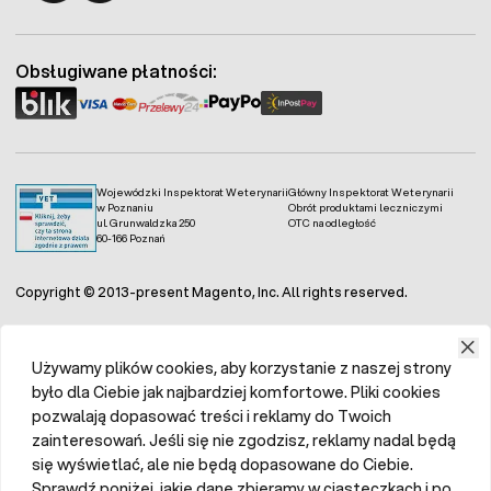
o
temperaturze
15
C
.
Fermo - facebook
Fermo - Instagram
Potem intensywnie
nawadniać
i
nawozić
w odpowiednio
wysokiej temperaturze
(ocieplane szklarnie i folie).
Obsługiwane płatności:
Wojewódzki Inspektorat Weterynarii
Główny Inspektorat Weterynarii
w Poznaniu
Obrót produktami leczniczymi
ul. Grunwaldzka 250
OTC na odległość
60-166 Poznań
Copyright © 2013-present Magento, Inc. All rights reserved.
Używamy plików cookies, aby korzystanie z naszej strony
było dla Ciebie jak najbardziej komfortowe. Pliki cookies
pozwalają dopasować treści i reklamy do Twoich
zainteresowań. Jeśli się nie zgodzisz, reklamy nadal będą
się wyświetlać, ale nie będą dopasowane do Ciebie.
Sprawdź poniżej, jakie dane zbieramy w ciasteczkach i po