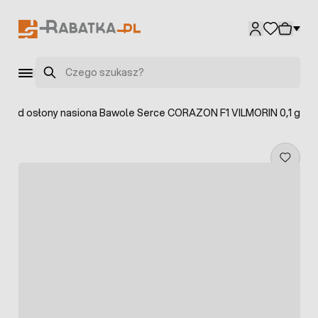
Przejdź do treści
Szukaj
i pod osłony nasiona Bawole Serce CORAZON F1 VILMORIN 0,1 g