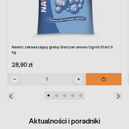
0,5 - 1,5
1,5 - 2,0
Podaną ilość nawozu należy stosować w 2 - 3 dawkach
w odstępach około 30 dni.
Nawóz zakwaszający glebę Siarczan amonu Ogród Start 5
kg
28,90 zł
Aktualności i poradniki