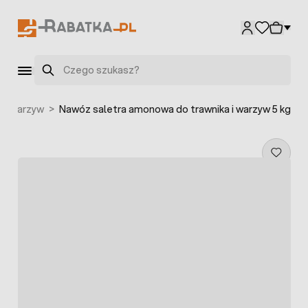
Przejdź do treści
Szukaj
o warzyw
>
Nawóz saletra amonowa do trawnika i warzyw 5 kg