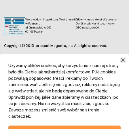
Wojewódzki Inspektorat Weterynarii
Główny Inspektorat Weterynarii
w Poznaniu
Obrót produktami leczniczymi
ul. Grunwaldzka 250
OTC na odległość
60-166 Poznań
Copyright © 2013-present Magento, Inc. All rights reserved.
Używamy plików cookies, aby korzystanie z naszej strony
było dla Ciebie jak najbardziej komfortowe. Pliki cookies
pozwalają dopasować treści i reklamy do Twoich
zainteresowań. Jeśli się nie zgodzisz, reklamy nadal będą
się wyświetlać, ale nie będą dopasowane do Ciebie.
Sprawdź poniżej, jakie dane zbieramy w ciasteczkach i po
co je zbieramy. Nie na wszystkie musisz się zgodzić.
Zawsze możesz zmienić swój wybór na stronie
ciasteczek.