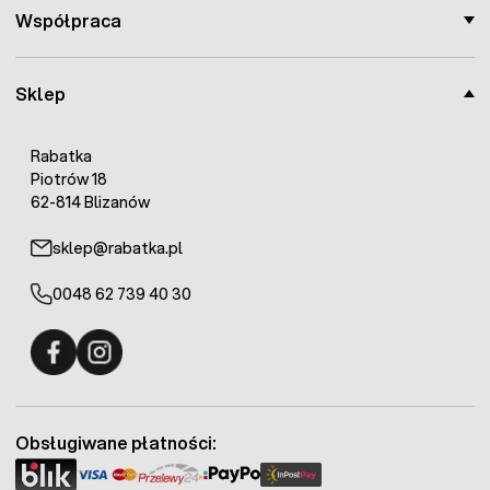
Współpraca
Sklep
Rabatka
Piotrów 18
62-814 Blizanów
sklep@rabatka.pl
0048 62 739 40 30
Fermo - facebook
Fermo - Instagram
Obsługiwane płatności: