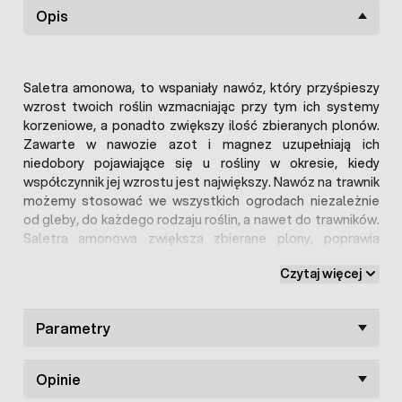
Opis
Saletra amonowa, to wspaniały nawóz, który przyśpieszy
wzrost twoich roślin wzmacniając przy tym ich systemy
korzeniowe, a ponadto zwiększy ilość zbieranych plonów.
Zawarte w nawozie azot i magnez uzupełniają ich
niedobory pojawiające się u rośliny w okresie, kiedy
współczynnik jej wzrostu jest największy. Nawóz na trawnik
możemy stosować we wszystkich ogrodach niezależnie
od gleby, do każdego rodzaju roślin, a nawet do trawników.
Saletra amonowa zwiększa zbierane plony, poprawia
jakość i wygląd roślin oraz warzyw, a także dba o ich
Czytaj więcej
należyty rozwój przez całą długość trwania procesu.
Nawóz występuje w formie granulatu. Zawarty w nawozie
wapń działa odkwaszająco na glebę.
Parametry
Opinie
 amonowej
Jednorazowa dawka naw