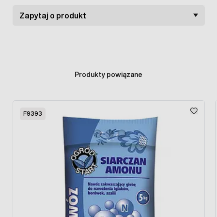
1,2 - 2,2
Zapytaj o produkt
1,5
1,5 - 2,2
Produkty powiązane
0,7
Press to skip carousel
1,5
F9393
0,5 - 0,7
1,5 - 2,2
2,2 - 3,0
3,0 - 3,5