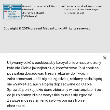
Wojewódzki Inspektorat Weterynarii
Główny Inspektorat Weterynarii
w Poznaniu
Obrót produktami leczniczymi
ul. Grunwaldzka 250
OTC na odległość
60-166 Poznań
Copyright © 2013-present Magento, Inc. All rights reserved.
Używamy plików cookies, aby korzystanie z naszej strony
było dla Ciebie jak najbardziej komfortowe. Pliki cookies
pozwalają dopasować treści i reklamy do Twoich
zainteresowań. Jeśli się nie zgodzisz, reklamy nadal będą
się wyświetlać, ale nie będą dopasowane do Ciebie.
Sprawdź poniżej, jakie dane zbieramy w ciasteczkach i po
co je zbieramy. Nie na wszystkie musisz się zgodzić.
Zawsze możesz zmienić swój wybór na stronie
ciasteczek.