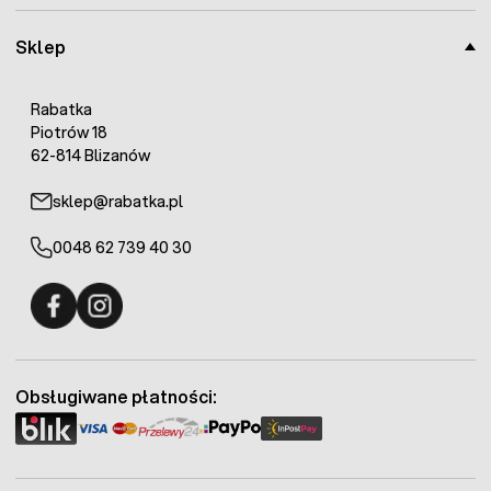
Kora ogrodowa
posiada frakcję
0-30 mm
. W celu
Sklep
uzyskania najlepszych efektów, kora sosnowa musi być
wysypana na warstwie o grubości
minimum 5-10 cm
.
Rabatka
Piotrów 18
62-814 Blizanów
sklep@rabatka.pl
0048 62 739 40 30
Fermo - facebook
Fermo - Instagram
Obsługiwane płatności: