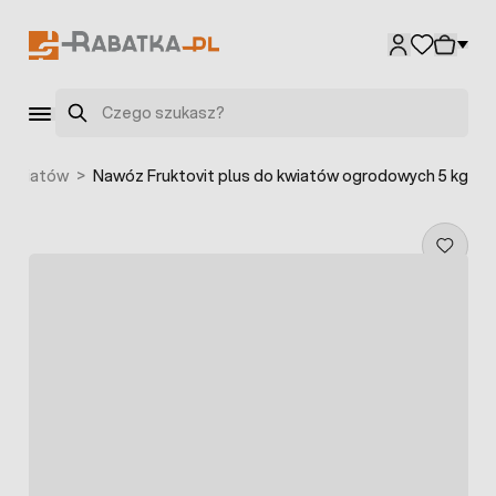
Przejdź do treści
Szukaj
 kwiatów
>
Nawóz Fruktovit plus do kwiatów ogrodowych 5 kg