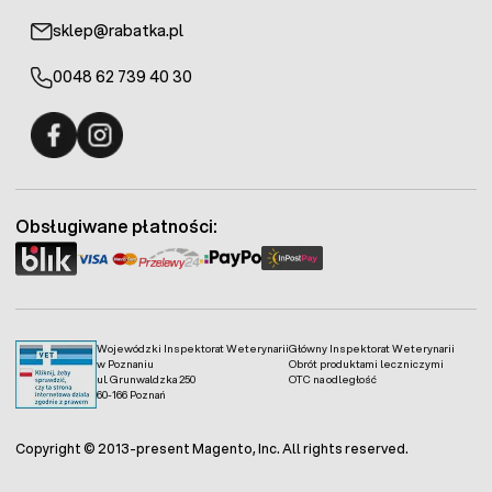
sklep@rabatka.pl
0048 62 739 40 30
Fermo - facebook
Fermo - Instagram
Obsługiwane płatności:
Wojewódzki Inspektorat Weterynarii
Główny Inspektorat Weterynarii
w Poznaniu
Obrót produktami leczniczymi
ul. Grunwaldzka 250
OTC na odległość
60-166 Poznań
Copyright © 2013-present Magento, Inc. All rights reserved.