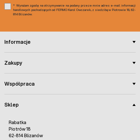
Wyrażam zgodę na otrzymywanie na podany przeze mnie adres e-mail informacji
handlowych pochodzących od FERMO Karol Owczarek, z siedzibą w Piotrowie 18, 62-
814 Blizanów.
Informacje
Zakupy
Współpraca
Sklep
Rabatka
Piotrów 18
62-814 Blizanów