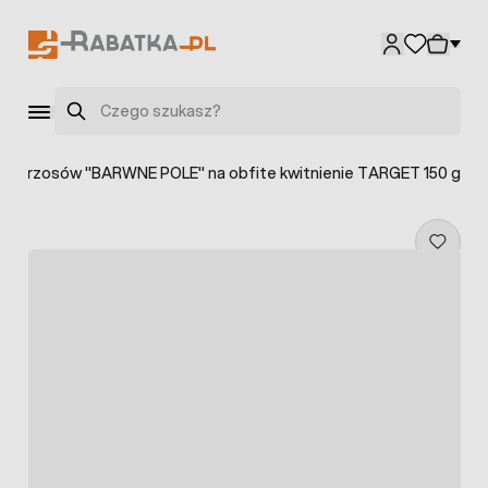
Przejdź do treści
Szukaj
o wrzosów "BARWNE POLE" na obfite kwitnienie TARGET 150 g