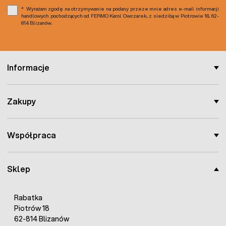
Wyrażam zgodę na otrzymywanie na podany przeze mnie adres e-mail informacji
handlowych pochodzących od FERMO Karol Owczarek, z siedzibą w Piotrowie 18, 62-
814 Blizanów.
Informacje
Zakupy
Współpraca
Sklep
Rabatka
Piotrów 18
62-814 Blizanów