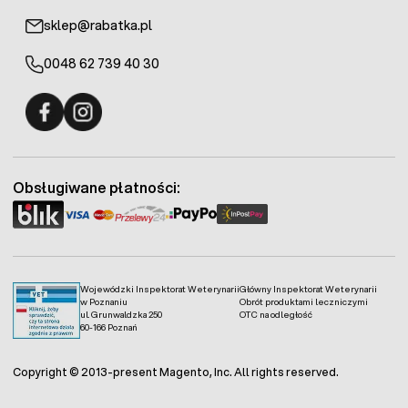
sklep@rabatka.pl
0048 62 739 40 30
Fermo - facebook
Fermo - Instagram
Obsługiwane płatności:
Wojewódzki Inspektorat Weterynarii
Główny Inspektorat Weterynarii
w Poznaniu
Obrót produktami leczniczymi
ul. Grunwaldzka 250
OTC na odległość
60-166 Poznań
Copyright © 2013-present Magento, Inc. All rights reserved.