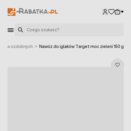
Przejdź do treści
Szukaj
zewów ozdobnych
>
Nawóz do iglaków Target moc zieleni 150 g