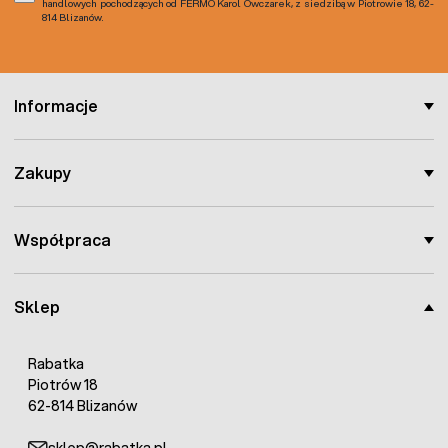
handlowych pochodzących od FERMO Karol Owczarek, z siedzibą w Piotrowie 18, 62-
814 Blizanów.
Informacje
Zakupy
Współpraca
Sklep
Rabatka
Piotrów 18
62-814 Blizanów