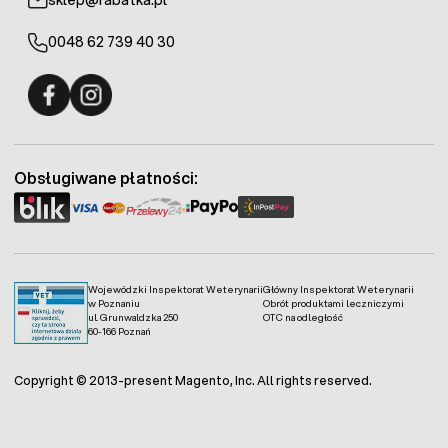
sklep@rabatka.pl
0048 62 739 40 30
Fermo - facebook
Fermo - Instagram
Obsługiwane płatności:
Wojewódzki Inspektorat Weterynarii
Główny Inspektorat Weterynarii
w Poznaniu
Obrót produktami leczniczymi
ul. Grunwaldzka 250
OTC na odległość
60-166 Poznań
Copyright © 2013-present Magento, Inc. All rights reserved.