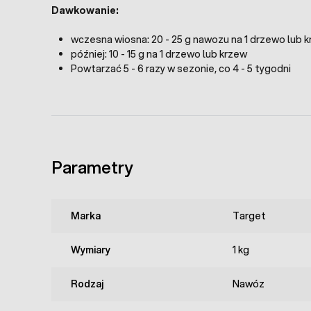
Dawkowanie:
wczesna wiosna: 20 - 25 g nawozu na 1 drzewo lub 
później: 10 - 15 g na 1 drzewo lub krzew
Powtarzać 5 - 6 razy w sezonie, co 4 - 5 tygodni
Parametry
Marka
Target
Wymiary
1 kg
Rodzaj
Nawóz