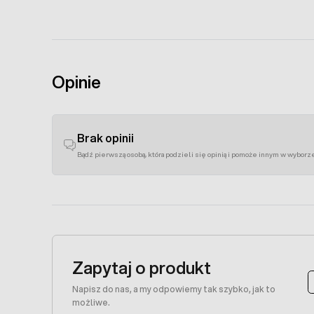
Opinie
Brak opinii
Bądź pierwszą osobą, która podzieli się opinią i pomoże innym w wyborz
Zapytaj o produkt
Napisz do nas, a my odpowiemy tak szybko, jak to
możliwe.