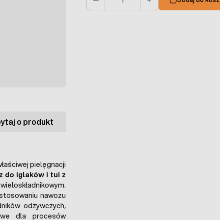
Ilość
ytaj o produkt
łaściwej pielęgnacji
do iglaków i tui z
ieloskładnikowym.
 stosowaniu nawozu
dników odżywczych,
zowe dla procesów