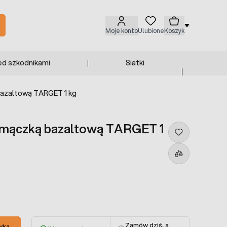
Moje konto
Ulubione
Koszyk
ed szkodnikami
Siatki
 bazaltową TARGET 1 kg
 z mączką bazaltową TARGET 1
Zamów dziś, a
yka