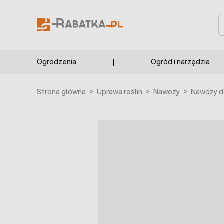
Przejdź do treści
S
Ogrodzenia
Ogród i narzędzia
Strona główna
>
Uprawa roślin
>
Nawozy
>
Nawozy d