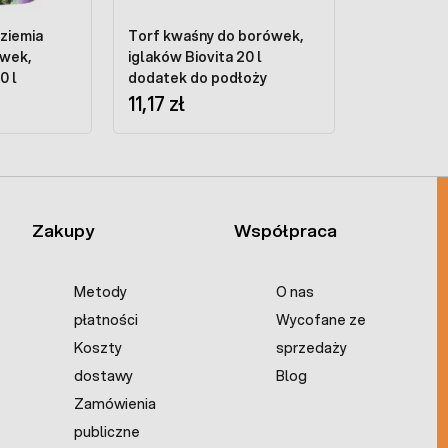
 ziemia
Torf kwaśny do borówek,
ówek,
iglaków Biovita 20 l
0 l
dodatek do podłoży
11,17 zł
Zakupy
Współpraca
Metody
O nas
płatności
Wycofane ze
Koszty
sprzedaży
dostawy
Blog
Zamówienia
publiczne