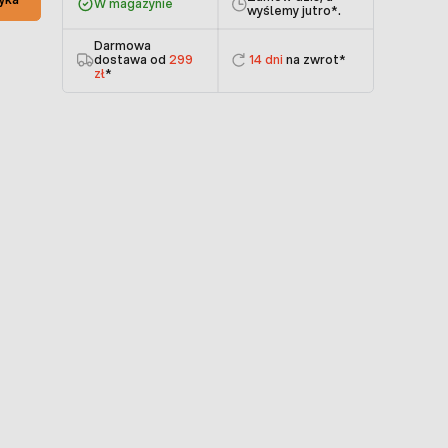
W magazynie
wyślemy jutro
*.
Darmowa
dostawa od
299
14 dni
na zwrot*
zł
*