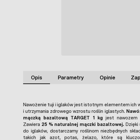
Opis
Parametry
Opinie
Zap
Nawożenie tuji i iglaków jest istotnym elementem ich w
i utrzymania zdrowego wzrostu roślin iglastych.
Nawóz 
mączką bazaltową TARGET 1 kg
jest nawozem w
Zawiera
25 % naturalnej mączki bazaltowej.
Dzięki
do iglaków, dostarczamy roślinom niezbędnych skła
takich jak azot, potas, żelazo, które są kluc