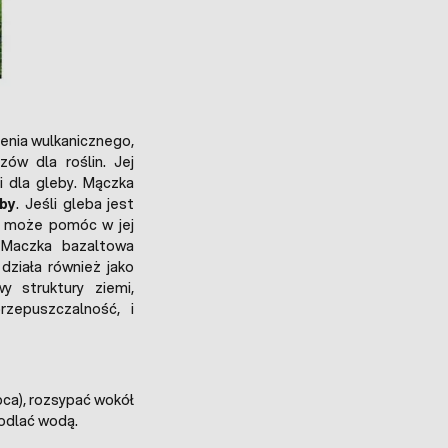
enia wulkanicznego,
zów dla roślin. Jej
 i dla gleby. Mączka
eby
. Jeśli gleba jest
a może pomóc w jej
. Maczka bazaltowa
działa również jako
y struktury ziemi,
rzepuszczalność, i
pca), rozsypać wokół
podlać wodą.