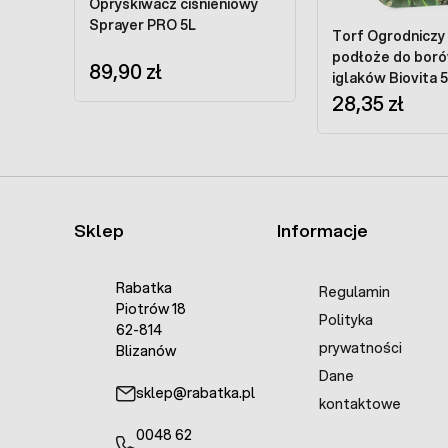
Opryskiwacz ciśnieniowy
Sprayer PRO 5L
Torf Ogrodniczy
podłoże do bor
89,90 zł
iglaków Biovita 5
28,35 zł
Sklep
Informacje
Rabatka
Regulamin
Piotrów 18
Polityka
62-814
prywatności
Blizanów
Dane
sklep@rabatka.pl
kontaktowe
0048 62