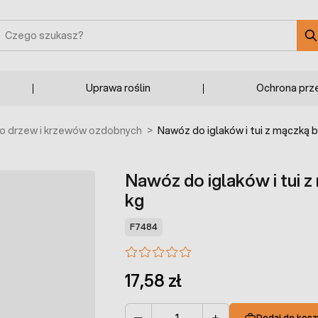
zukaj
Uprawa roślin
Ochrona prz
o drzew i krzewów ozdobnych
>
Nawóz do iglaków i tui z mączką
Nawóz do iglaków i tui
kg
F7484
17,58 zł
Dodaj do kosz