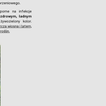
korzeniowego.
porne na infekcje
ę
zdrowym, ładnym
ywozielony kolor.
zcza wiosna i latem,
oślin.