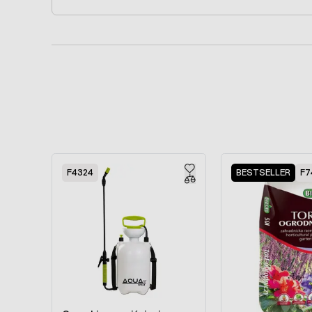
Press to skip carousel
F4324
BESTSELLER
F7