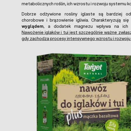
metabolicznych roślin, ich wzrostu i rozwoju systemu 
Dobrze odżywione rosliny iglaste są bardziej od
chorobowe i brązowienie igliwia. Charakteryzują si
wyglądem
, a dodatek magnezu wpływa na ich ż
Nawożenie iglaków i tui jest szczególnie ważne zwłas
gdy zachodza procesy intensywnego wzrostu i rozwoju r