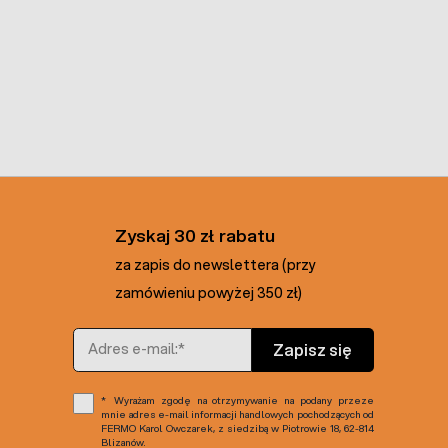
Zyskaj 30 zł rabatu
za zapis do newslettera (przy
zamówieniu powyżej 350 zł)
Adres e-mail
Zapisz się
Wyrażam zgodę na otrzymywanie na podany przeze
mnie adres e-mail informacji handlowych pochodzących od
FERMO Karol Owczarek, z siedzibą w Piotrowie 18, 62-814
Blizanów.