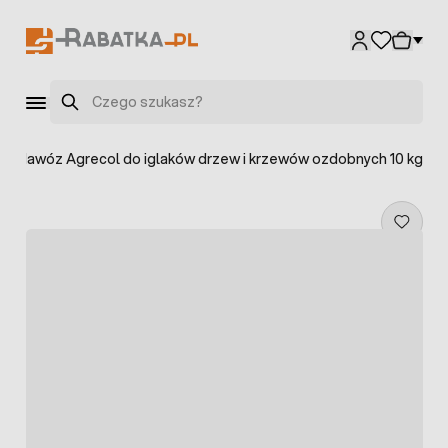
Przejdź do treści
Szukaj
>
Nawóz Agrecol do iglaków drzew i krzewów ozdobnych 10 kg