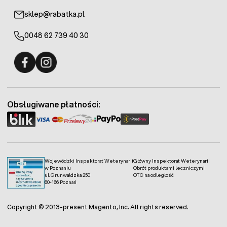
sklep@rabatka.pl
0048 62 739 40 30
Fermo - facebook
Fermo - Instagram
Obsługiwane płatności:
Wojewódzki Inspektorat Weterynarii
Główny Inspektorat Weterynarii
w Poznaniu
Obrót produktami leczniczymi
ul. Grunwaldzka 250
OTC na odległość
60-166 Poznań
Copyright © 2013-present Magento, Inc. All rights reserved.