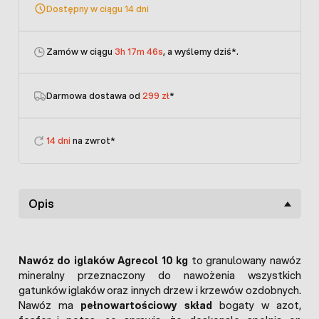
Dostępny w ciągu 14 dni
Zamów w ciągu
3h 17m 46s
, a wyślemy dziś
*.
Darmowa dostawa od
299 zł
*
14 dni
na zwrot*
Opis
Nawóz do iglaków Agrecol 10 kg
to granulowany nawóz
mineralny przeznaczony do nawożenia wszystkich
gatunków iglaków oraz innych drzew i krzewów ozdobnych.
Nawóz ma
pełnowartościowy skład
bogaty w azot,