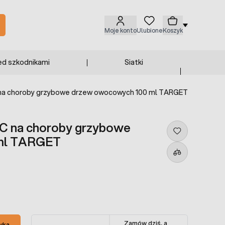
Moje konto
Ulubione
Koszyk
ed szkodnikami
Siatki
na choroby grzybowe drzew owocowych 100 ml TARGET
 na choroby grzybowe
ml TARGET
Zamów dziś, a
yka