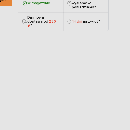
W magazynie
wyślemy w
poniedziałek
*.
Darmowa
dostawa od
299
14 dni
na zwrot*
zł
*