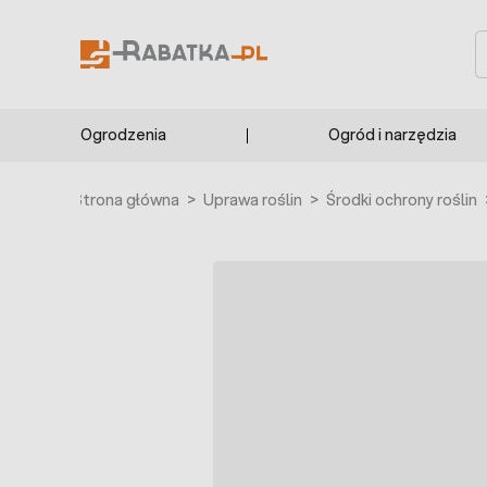
Przejdź do treści
S
Ogrodzenia
Ogród i narzędzia
Strona główna
>
Uprawa roślin
>
Środki ochrony roślin