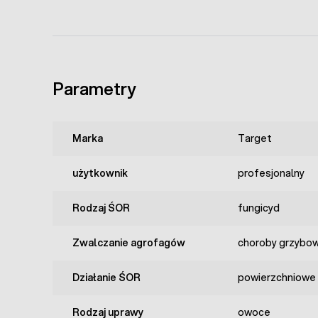
Parametry
Marka
Target
użytkownik
profesjonalny
Rodzaj ŚOR
fungicyd
Zwalczanie agrofagów
choroby grzybo
Działanie ŚOR
powierzchniowe
Rodzaj uprawy
owoce