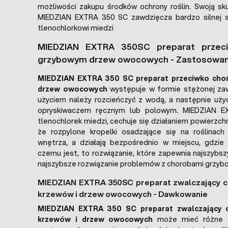
możliwości zakupu środków ochrony roślin. Swoją sk
MIEDZIAN EXTRA 350 SC zawdzięcza bardzo silnej su
tlenochlorkowi miedzi
MIEDZIAN EXTRA 350SC preparat przec
grzybowym drzew owocowych - Zastosowan
MIEDZIAN EXTRA 350 SC preparat przeciwko ch
drzew owocowych
występuje w formie stężonej zaw
użyciem należy rozcieńczyć z wodą, a następnie uży
opryskiwaczem ręcznym lub polowym. MIEDZIAN 
tlenochlorek miedzi, cechuje się działaniem powierzc
że rozpylone kropelki osadzające się na roślinach 
wnętrza, a działają bezpośrednio w miejscu, gdzie s
czemu jest, to rozwiązanie, które zapewnia najszybsz
najszybsze rozwiązanie problemów z chorobami grzyb
MIEDZIAN EXTRA 350SC preparat zwalczający 
krzewów i drzew owocowych - Dawkowanie
MIEDZIAN EXTRA 350 SC preparat zwalczający 
krzewów i drzew owocowych
może mieć różne d