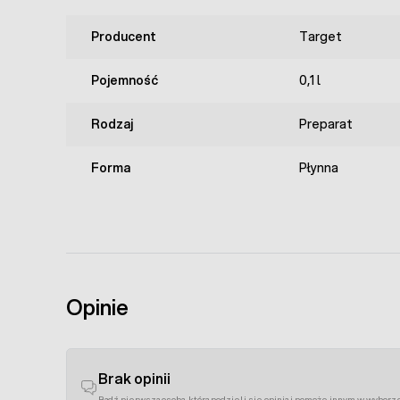
Producent
Target
Pojemność
0,1 l
Rodzaj
Preparat
Forma
Płynna
Opinie
Brak opinii
Bądź pierwszą osobą, która podzieli się opinią i pomoże innym w wyborz