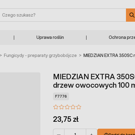
zukaj
Uprawa roślin
Ochrona prz
>
Fungicydy - preparaty grzybobójcze
>
MIEDZIAN EXTRA 350SC 
MIEDZIAN EXTRA 350SC
drzew owocowych 100 
F7776
23,75 zł
Dodaj do kosz