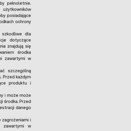
y pełnoletnie.
użytkowników
oby posiadające
rodkach ochrony
 szkodliwe dla
acje dotyczące
ia znajdują się
waniem środka
mi zawartymi w
wać szczególną
a. Przed każdym
ące produktu i
jny i może może
ji środka. Przed
estracji danego
 zagrożeniami i
i zawartymi w