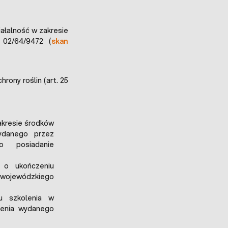
iałalność w zakresie
 02/64/9472 (
skan
rony roślin (art. 25
akresie środków
ydanego przez
go posiadanie
 o ukończeniu
o wojewódzkiego
u szkolenia w
zenia wydanego