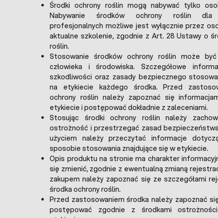
Środki ochrony roślin mogą nabywać tylko osob
Nabywanie środków ochrony roślin dla 
profesjonalnych możliwe jest wyłącznie przez os
aktualne szkolenie, zgodnie z Art. 28 Ustawy o ś
roślin.
Stosowanie środków ochrony roślin może być
człowieka i środowiska. Szczegółowe inform
szkodliwości oraz zasady bezpiecznego stosowan
na etykiecie każdego środka. Przed zastoso
ochrony roślin należy zapoznać się informacja
etykiecie i postępować dokładnie z zaleceniami.
Stosując środki ochrony roślin należy zacho
ostrożność i przestrzegać zasad bezpieczeństw
użyciem należy przeczytać informacje dotycz
sposobie stosowania znajdujące się w etykiecie.
Opis produktu na stronie ma charakter informacy
się zmienić, zgodnie z ewentualną zmianą rejestrac
zakupem należy zapoznać się ze szczegółami rej
środka ochrony roślin.
Przed zastosowaniem środka należy zapoznać się
postępować zgodnie z środkami ostrożnośc