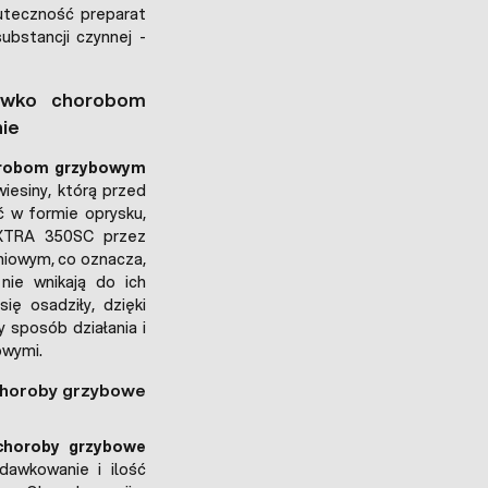
uteczność preparat
bstancji czynnej -
iwko chorobom
ie
orobom grzybowym
iesiny, którą przed
ć w formie oprysku,
EXTRA 350SC przez
hniowym, co oznacza,
nie wnikają do ich
ię osadziły, dzięki
y sposób działania i
owymi.
choroby grzybowe
choroby grzybowe
awkowanie i ilość