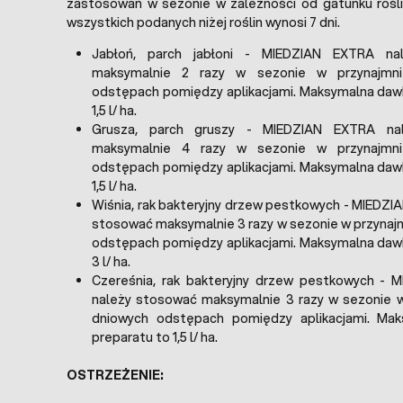
zastosowań w sezonie w zależności od gatunku roślin
wszystkich podanych niżej roślin wynosi 7 dni.
Jabłoń, parch jabłoni - MIEDZIAN EXTRA na
maksymalnie 2 razy w sezonie w przynajmni
odstępach pomiędzy aplikacjami. Maksymalna daw
1,5 l/ ha.
Grusza, parch gruszy - MIEDZIAN EXTRA na
maksymalnie 4 razy w sezonie w przynajmni
odstępach pomiędzy aplikacjami. Maksymalna daw
1,5 l/ ha.
Wiśnia, rak bakteryjny drzew pestkowych - MIEDZI
stosować maksymalnie 3 razy w sezonie w przynajm
odstępach pomiędzy aplikacjami. Maksymalna daw
3 l/ ha.
Czereśnia, rak bakteryjny drzew pestkowych - 
należy stosować maksymalnie 3 razy w sezonie w
dniowych odstępach pomiędzy aplikacjami. Ma
preparatu to 1,5 l/ ha.
OSTRZEŻENIE: