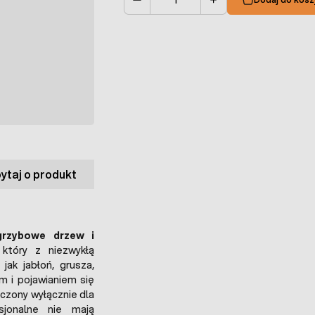
Ilość
ytaj o produkt
grzybowe drzew i
 który z niezwykłą
jak jabłoń, grusza,
em i pojawianiem się
czony wyłącznie dla
sjonalne nie mają