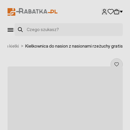
Przejdź do treści
Szukaj
a na kiełki
>
Kiełkownica do nasion z nasionami rzeżuchy gratis