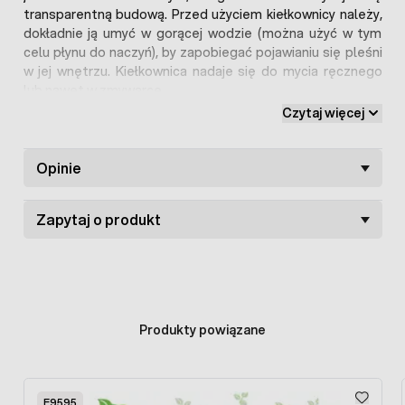
transparentną budową. Przed użyciem kiełkownicy należy,
dokładnie ją umyć w gorącej wodzie (można użyć w tym
celu płynu do naczyń), by zapobiegać pojawianiu się pleśni
w jej wnętrzu. Kiełkownica nadaje się do mycia ręcznego
lub nawet w zmywarce.
Czytaj więcej
Dodatkowo w zestawie z kiełkownicą otrzymamy nasiona
rzeżuchy gratis.
Kiełkownica do nasion - wymiary:
Opinie
Wysokość - 5 cm
Zapytaj o produkt
Szerokość - 8,5 cm
Długość - 18 cm
Produkty powiązane
Press to skip carousel
F9595