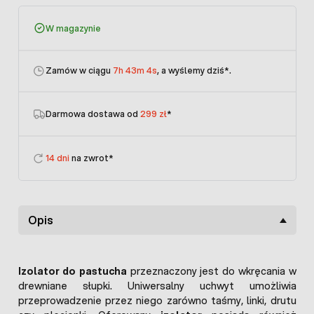
W magazynie
Zamów w ciągu
7h 43m 3s
, a wyślemy dziś
*.
Darmowa dostawa od
299 zł
*
14 dni
na zwrot*
Opis
Izolator do pastucha
przeznaczony jest do wkręcania w
drewniane słupki. Uniwersalny uchwyt umożliwia
przeprowadzenie przez niego zarówno taśmy, linki, drutu