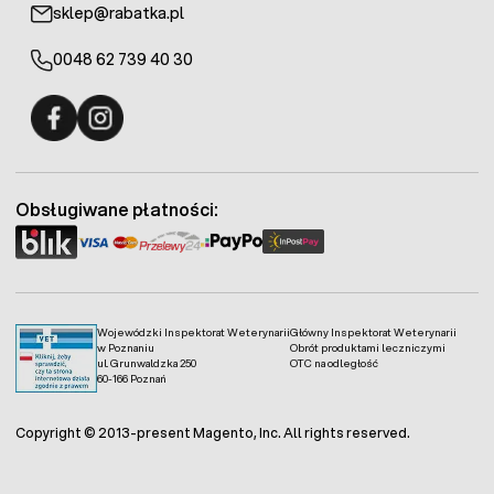
sklep@rabatka.pl
0048 62 739 40 30
Fermo - facebook
Fermo - Instagram
Obsługiwane płatności:
Wojewódzki Inspektorat Weterynarii
Główny Inspektorat Weterynarii
w Poznaniu
Obrót produktami leczniczymi
ul. Grunwaldzka 250
OTC na odległość
60-166 Poznań
Copyright © 2013-present Magento, Inc. All rights reserved.