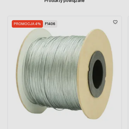
Produkty powiązane
W opakowaniu zbiorczym znajduje się 25 szt. Cena dotyczy
1 szt.
Press to skip carousel
PROMOCJA 4%
F1406