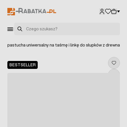
Przejdź do treści
Szukaj
r do pastucha uniwersalny na taśmę i linkę do słupków z drewna
BESTSELLER