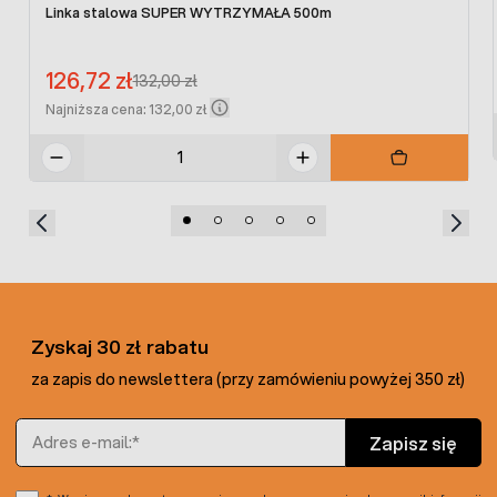
Linka stalowa SUPER WYTRZYMAŁA 500m
Cena promocyjna:
126,72 zł
Regular Price:
132,00 zł
Najniższa cena: 132,00 zł
Zyskaj 30 zł rabatu
za zapis do newslettera (przy zamówieniu powyżej 350 zł)
Adres e-mail
Zapisz się