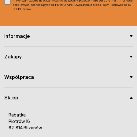
Wyrażam zgodę na otrzymywanie na podany przeze mnie adres e-mail informacji
handlowych pochodzących od FERMO Karol Owczarek, z siedzibą w Piotrowie 18, 62-
814 Blizanów.
Informacje
Zakupy
Współpraca
Sklep
Rabatka
Piotrów 18
62-814 Blizanów