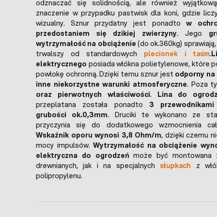
odznaczać się solidnością, ale również wyjątkow
znaczenie w przypadku pastwisk dla koni, gdzie licz
wizualny. Sznur przydatny jest ponadto
w ochro
przedostaniem się dzikiej zwierzyny
. Jego
gr
wytrzymałość na obciążenie
(do ok.360kg) sprawiają,
trwalszy od standardowych
plecionek i taśm
.
L
elektrycznego
posiada włókna polietylenowe, które 
powłokę ochronną. Dzięki temu sznur jest
odporny na
inne niekorzystne warunki atmosferyczne
. Poza 
oraz pierwotnych właściwości
.
Lina do ogrodz
przeplatana została ponadto
3 przewodnikami
grubości ok.0,3mm
. Druciki te wykonano ze sta
przyczynia się do dodatkowego wzmocnienia całej
Wskaźnik oporu wynosi 3,8 Ohm/m
, dzięki czemu n
mocy impulsów.
Wytrzymałość na obciążenie wyn
elektryczna do ogrodzeń
może być montowana z
drewnianych, jak i na specjalnych
słupkach
z włók
polipropylenu.