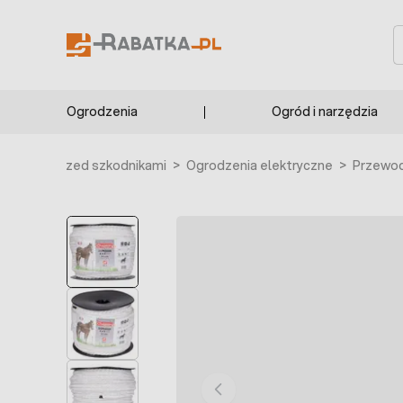
Przejdź do treści
S
Ogrodzenia
Ogród i narzędzia
Ochrona przed szkodnikami
>
Ogrodzenia elektryczne
>
Przewod