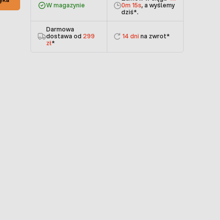
W magazynie
0m 15s
, a wyślemy
dziś
*.
Darmowa
dostawa od
299
14 dni
na zwrot*
zł
*