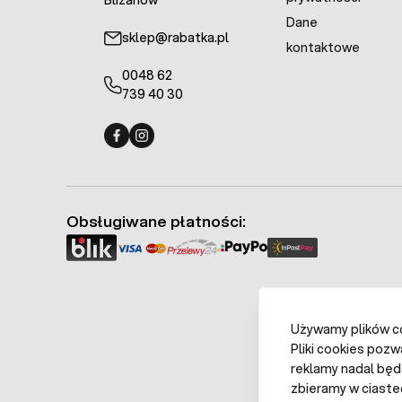
Blizanów
Dane
sklep@rabatka.pl
kontaktowe
0048 62
739 40 30
Fermo - facebook
Fermo - Instagram
Obsługiwane płatności:
Używamy plików coo
Pliki cookies pozw
reklamy nadal będ
zbieramy w ciaste