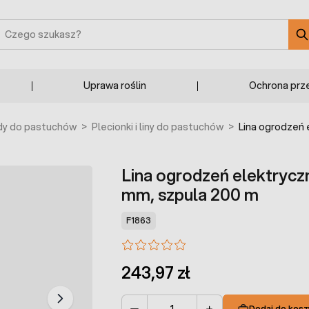
zukaj
Uprawa roślin
Ochrona prz
y do pastuchów
>
Plecionki i liny do pastuchów
>
Lina ogrodzeń
Lina ogrodzeń elektryc
mm, szpula 200 m
F1863
243,97 zł
Dodaj do kosz