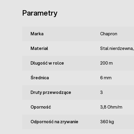
Parametry
Marka
Chapron
Materiał
Stal nierdzewna,
Długość w rolce
200 m
Średnica
6 mm
Druty przewodzące
3
Oporność
3,8 Ohm/m
Odporność na zrywanie
360 kg