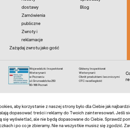
dostawy
Blog
Zamówienia
publiczne
Zwroty i
reklamacje
Zażądaj zwrotu jako gość
Wojewódzki Inspektorat
Główny Inspektorat
Weterynarii
Weterynarii
Co
w Poznaniu
Obrót produktami leczniczymi
re
ul. Grunwaldzka 250
OTC na odległość
60-166 Poznań
kies, aby korzystanie z naszej strony było dla Ciebie jak najbardz
alają dopasować treści i reklamy do Twoich zainteresowań. Jeśli si
ą się wyświetlać, ale nie będą dopasowane do Ciebie. Sprawdź poni
czkach i po co je zbieramy. Nie na wszystkie musisz się zgodzić.