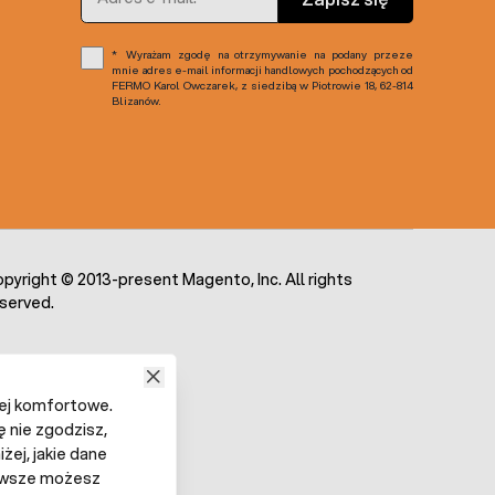
Wyrażam zgodę na otrzymywanie na podany przeze
mnie adres e-mail informacji handlowych pochodzących od
FERMO Karol Owczarek, z siedzibą w Piotrowie 18, 62-814
Blizanów.
pyright © 2013-present Magento, Inc. All rights
served.
iej komfortowe.
ę nie zgodzisz,
żej, jakie dane
 Zawsze możesz