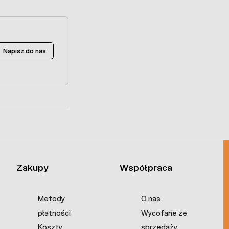
Napisz do nas
Zakupy
Współpraca
Metody
O nas
płatności
Wycofane ze
Koszty
sprzedaży