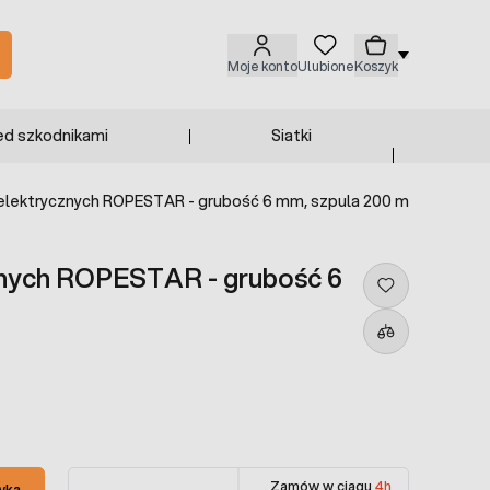
Moje konto
Ulubione
Koszyk
ed szkodnikami
Siatki
 elektrycznych ROPESTAR - grubość 6 mm, szpula 200 m
znych ROPESTAR - grubość 6
Zamów w ciągu
4h
yka