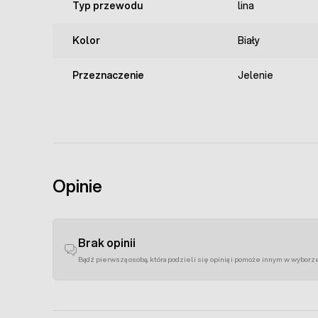
Typ przewodu
lina
Kolor
Biały
Przeznaczenie
Jelenie
Opinie
Brak opinii
Bądź pierwszą osobą, która podzieli się opinią i pomoże innym w wyborz