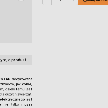
Ilość
ytaj o produkt
PESTAR
dedykowana
ozmiarów, jak
konie,
ym, dzięki temu jest
dla dużych zwierząt,
 elektrycznego
jest
re nie tylko muszą