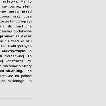
ą estetyką. Ma to
y się również efekt
nie upraw przed
ubość
oraz
duża
 że jest mocniejszy i
ina do pastucha
posiadają dodatkową
 promienie UV oraz
tym
nie traci koloru
eń elektrycznych
 elektrycznymi o
li nierdzewnej. To
 konstrukcji liny.
ie ma obaw o straty
osi ok.360kg.
Lina
arówno na palach
na szklanego lub