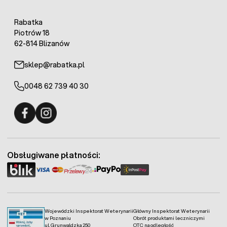
Rabatka
Piotrów 18
62-814 Blizanów
sklep@rabatka.pl
0048 62 739 40 30
Fermo - facebook
Fermo - Instagram
Obsługiwane płatności:
Wojewódzki Inspektorat Weterynarii
Główny Inspektorat Weterynarii
w Poznaniu
Obrót produktami leczniczymi
ul. Grunwaldzka 250
OTC na odległość