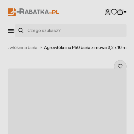
Przejdź do treści
Szukaj
Agrowłóknina biała
>
Agrowłóknina P50 biała zimowa 3,2 x 10 m