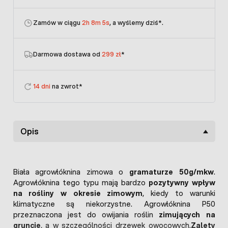
Zamów w ciągu
2h 8m 5s
, a wyślemy dziś
*.
Darmowa dostawa od
299 zł
*
14 dni
na zwrot*
Opis
Biała agrowłóknina zimowa o
gramaturze 50g/mkw
.
Agrowłóknina tego typu mają bardzo
pozytywny wpływ
na rośliny w okresie zimowym
, kiedy to warunki
klimatyczne są niekorzystne. Agrowłóknina P50
przeznaczona jest do owijania roślin
zimujących na
gruncie
, a w szczególności drzewek owocowych.
Zalety