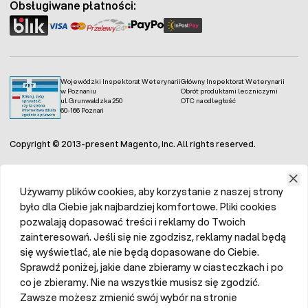
Obsługiwane płatności:
Wojewódzki Inspektorat Weterynarii
Główny Inspektorat Weterynarii
w Poznaniu
Obrót produktami leczniczymi
ul. Grunwaldzka 250
OTC na odległość
60-166 Poznań
Copyright © 2013-present Magento, Inc. All rights reserved.
Używamy plików cookies, aby korzystanie z naszej strony
było dla Ciebie jak najbardziej komfortowe. Pliki cookies
pozwalają dopasować treści i reklamy do Twoich
zainteresowań. Jeśli się nie zgodzisz, reklamy nadal będą
się wyświetlać, ale nie będą dopasowane do Ciebie.
Sprawdź poniżej, jakie dane zbieramy w ciasteczkach i po
co je zbieramy. Nie na wszystkie musisz się zgodzić.
Zawsze możesz zmienić swój wybór na stronie