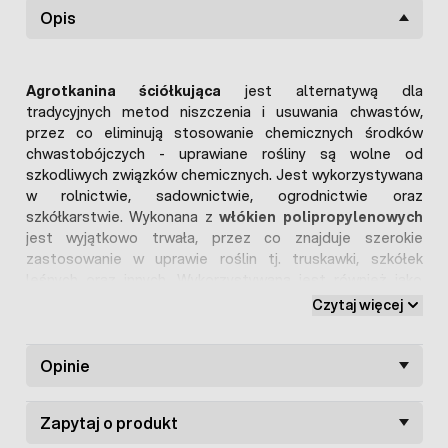
Opis
Agrotkanina ściółkująca
jest alternatywą dla
tradycyjnych metod niszczenia i usuwania chwastów,
przez co eliminują stosowanie chemicznych środków
chwastobójczych - uprawiane rośliny są wolne od
szkodliwych związków chemicznych. Jest wykorzystywana
w rolnictwie, sadownictwie, ogrodnictwie oraz
szkółkarstwie. Wykonana z
włókien polipropylenowych
jest wyjątkowo trwała, przez co znajduje szerokie
zastosowanie w uprawie roślin tj. truskawki, szkółek
leśnych oraz innych. Wykorzystywana jest również jako
mata ściółkująca pod korę
, kamyczki ozdobne, grys, czy
Czytaj więcej
żwirek - oferowany kolor brązowy jest w tym przypadku
najczęściej stosowany.
Agrotkanina pod uprawę roślin
Opinie
doskonale przepuszcza
wodę oraz składniki mineralne, nie ulega procesowi gnicia.
Pozwala utrzymać odpowiednią wilgotność oraz
Zapytaj o produkt
pulchność gleby, tym samym pozwala na prawidłowy
wzrost roślin nawet podczas suszy.