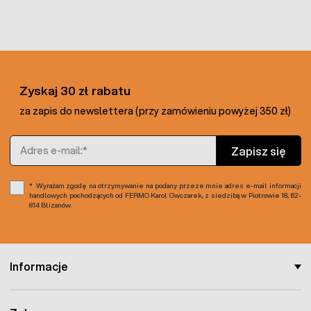
Oferowany arkusz agrotkaniny posiada szerokość 1,1 m
oraz długość 10 m. Bardzo łatwo się ją układa i formuje, w
celu docinania oraz wycinania otworów na rośliny używa się
specjalnego
nożyka gazowego
.
W ofercie dostępna jest również
agrowłóknina
do
ściółkowania w wymiarze 1,1 x 100 m
.
Zyskaj 30 zł rabatu
za zapis do newslettera (przy zamówieniu powyżej 350 zł)
Adres e-mail
Zapisz się
Wyrażam zgodę na otrzymywanie na podany przeze mnie adres e-mail informacji
handlowych pochodzących od FERMO Karol Owczarek, z siedzibą w Piotrowie 18, 62-
814 Blizanów.
Informacje