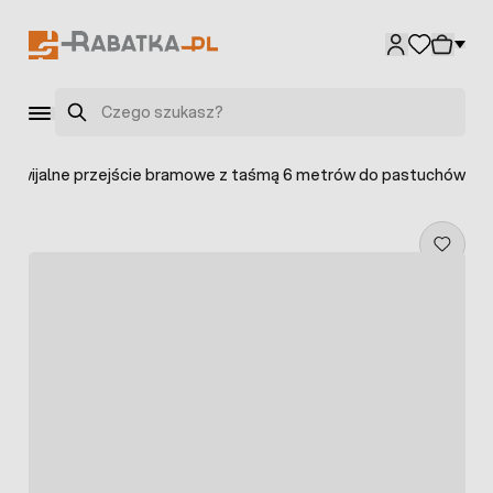
Przejdź do treści
Szukaj
ozwijalne przejście bramowe z taśmą 6 metrów do pastuchów