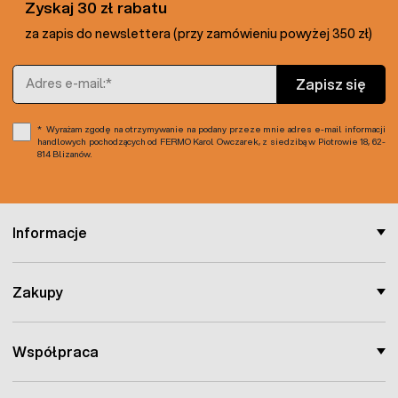
Zyskaj 30 zł rabatu
przepędu zwierząt. W zestawie brakuje
izolatora
bramowego
, który potrzebny jest do zamknięcia bramy
za zapis do newslettera (przy zamówieniu powyżej 350 zł)
(
izolator
- jak i wiele innych elementów podłączeniowych
do
ogrodzenia elektrycznego
- dostępny jest w ofercie
Adres e-mail
Zapisz się
sklepu).
Wyrażam zgodę na otrzymywanie na podany przeze mnie adres e-mail informacji
handlowych pochodzących od FERMO Karol Owczarek, z siedzibą w Piotrowie 18, 62-
814 Blizanów.
Informacje
Zakupy
Współpraca