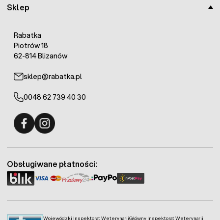
Sklep
Rabatka
Piotrów 18
62-814 Blizanów
sklep@rabatka.pl
0048 62 739 40 30
Fermo - facebook
Fermo - Instagram
Obsługiwane płatności:
Wojewódzki Inspektorat Weterynarii
Główny Inspektorat Weterynarii