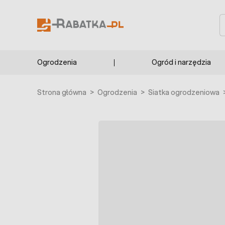
Przejdź do treści
S
Ogrodzenia
Ogród i narzędzia
Strona główna
>
Ogrodzenia
>
Siatka ogrodzeniowa