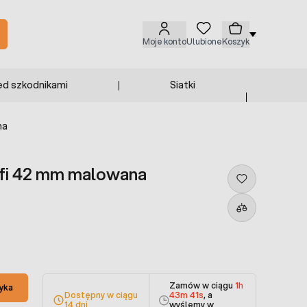
Moje konto
Ulubione
Koszyk
ed szkodnikami
Siatki
na
 fi 42 mm malowana
Zamów w ciągu
1h
yka
Dostępny w ciągu
43m 41s
, a
14 dni
wyślemy w