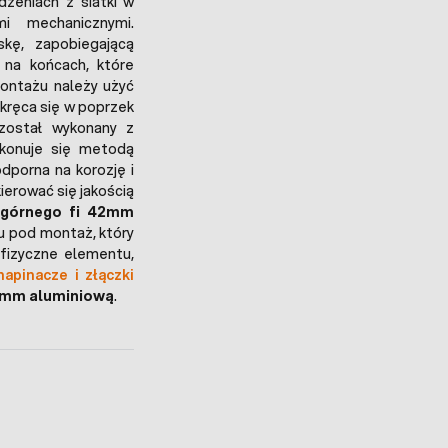
dzeniach z siatki w
i mechanicznymi.
kę, zapobiegającą
 na końcach, które
ontażu należy użyć
kręca się w poprzek
ostał wykonany z
konuje się metodą
odporna na korozję i
ierować się jakością
a górnego fi 42mm
tu pod montaż, który
 fizyczne elementu,
napinacze i złączki
2 mm aluminiową
.