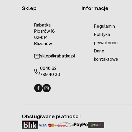
Sklep
Informacje
Rabatka
Regulamin
Piotrów 18
Polityka
62-814
prywatności
Blizanów
Dane
sklep@rabatka.pl
kontaktowe
0048 62
739 40 30
Fermo - facebook
Fermo - Instagram
Obsługiwane płatności: