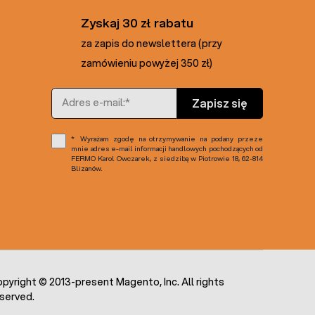
Zyskaj 30 zł rabatu
za zapis do newslettera (przy
zamówieniu powyżej 350 zł)
Adres e-mail
Zapisz się
Wyrażam zgodę na otrzymywanie na podany przeze
mnie adres e-mail informacji handlowych pochodzących od
FERMO Karol Owczarek, z siedzibą w Piotrowie 18, 62-814
Blizanów.
pyright © 2013-present Magento, Inc. All rights
served.