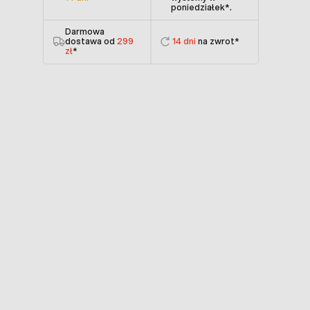
poniedziałek
*.
Darmowa
dostawa od
299
14 dni
na zwrot*
zł
*