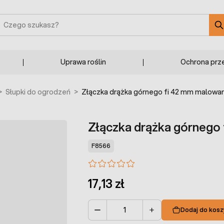
zukaj
Uprawa roślin
Ochrona prz
>
Słupki do ogrodzeń
>
Złączka drążka górnego fi 42 mm malowa
Złączka drążka górnego
F8566
17,13 zł
Dodaj do kosz
Ilość