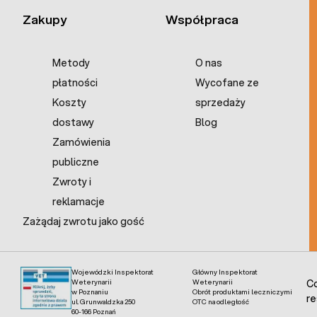
Zakupy
Współpraca
Metody
O nas
płatności
Wycofane ze
Koszty
sprzedaży
dostawy
Blog
Zamówienia
publiczne
Zwroty i
reklamacje
Zażądaj zwrotu jako gość
Wojewódzki Inspektorat
Główny Inspektorat
Weterynarii
Weterynarii
Co
w Poznaniu
Obrót produktami leczniczymi
re
ul. Grunwaldzka 250
OTC na odległość
60-166 Poznań