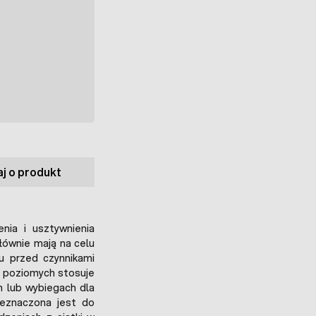
j o produkt
nia i usztywnienia
łównie mają na celu
u przed czynnikami
w poziomych stosuje
h lub wybiegach dla
eznaczona jest do