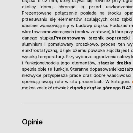
drążka fi 42 mm, który używa się również przy ogro
okolicy domu, chroniąc ją przed uszkodzeniam
Prezentowane połączenie posiada na środku opas
przesuwaniu się elementów scalających oraz ząbki
idealnie wpasowują się w budowę drążka. Podczas m
wkrętów samowiercących (brak w zestawie), które przy
danego słupka.
Prezentowany łącznik poprzeczki
z
aluminium i pomalowany proszkowo, proces ten wy
elektrostatyczną, dzięki czemu powłoka złączki jest 
wysoką temperaturę. Przy wyborze ogrodzenia należy k
i funkcjonalnością jego elementów,
złączka drążk
spełnia obie te funkcje. Staranne dopasowanie kształ
niezwykle przyspiesza prace oraz dobre właściwości
spełniają swoją role w stu procentach. W kategorii:
można znaleźć również
złączkę drążka górnego fi 4
Opinie