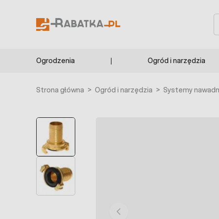
Przejdź do treści
S
Ogrodzenia
Ogród i narzędzia
Strona główna
>
Ogród i narzędzia
>
Systemy nawadni