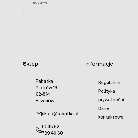
możliwe.
Sklep
Informacje
Rabatka
Regulamin
Piotrów 18
Polityka
62-814
prywatności
Blizanów
Dane
sklep@rabatka.pl
kontaktowe
0048 62
739 40 30