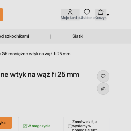
Moje konto
Ulubione
Koszyk
ed szkodnikami
Siatki
e GK mosiężne wtyk na wąż fi 25 mm
ne wtyk na wąż fi 25 mm
Zamów dziś, a
yka
W magazynie
wyślemy w
poniedziałek
*.