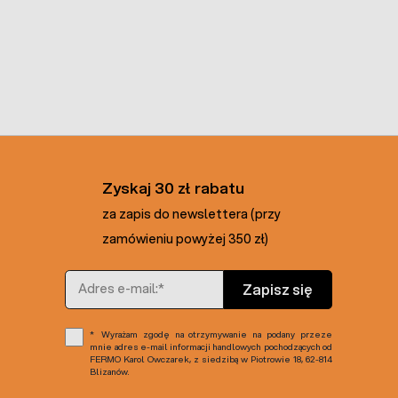
Zyskaj 30 zł rabatu
za zapis do newslettera (przy
zamówieniu powyżej 350 zł)
Adres e-mail
Zapisz się
Wyrażam zgodę na otrzymywanie na podany przeze
mnie adres e-mail informacji handlowych pochodzących od
FERMO Karol Owczarek, z siedzibą w Piotrowie 18, 62-814
Blizanów.