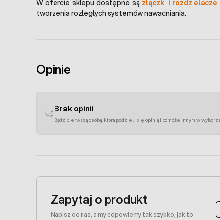
W ofercie sklepu dostępne są
złączki i rozdzielacze
tworzenia rozległych systemów nawadniania.
Opinie
Brak opinii
Bądź pierwszą osobą, która podzieli się opinią i pomoże innym w wyborz
Zapytaj o produkt
Napisz do nas, a my odpowiemy tak szybko, jak to