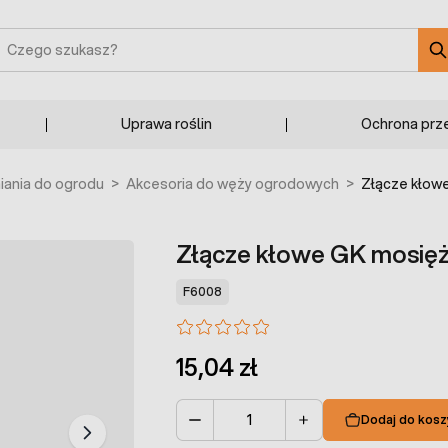
zukaj
Uprawa roślin
Ochrona prz
ania do ogrodu
>
Akcesoria do węży ogrodowych
>
Złącze kłow
Złącze kłowe GK mosięż
F6008
15,04 zł
Dodaj do kosz
Ilość