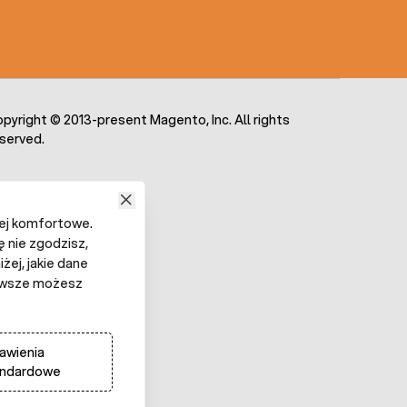
pyright © 2013-present Magento, Inc. All rights
served.
iej komfortowe.
ę nie zgodzisz,
żej, jakie dane
 Zawsze możesz
awienia
andardowe