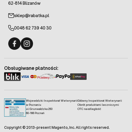
62-814 Blizanów
sklep@rabatka.pl
0048 62 739 40 30
Fermo - facebook
Fermo - Instagram
Obsługiwane płatności:
Wojewódzki Inspektorat Weterynarii
Główny Inspektorat Weterynarii
w Poznaniu
Obrót produktami leczniczymi
ul. Grunwaldzka 250
OTC na odległość
60-166 Poznań
Copyright © 2013-present Magento, Inc. All rights reserved.