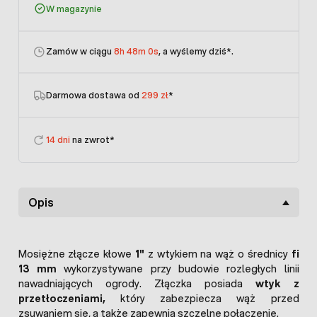
W magazynie
Zamów w ciągu
8h 48m 0s
, a wyślemy dziś
*.
Darmowa dostawa od
299 zł
*
14 dni
na zwrot*
Opis
Mosiężne złącze kłowe
1"
z wtykiem na wąż o średnicy
fi
13 mm
wykorzystywane przy budowie rozległych linii
nawadniających ogrody. Złączka posiada
wtyk z
przetłoczeniami,
który zabezpiecza wąż przed
zsuwaniem się, a także zapewnia szczelne połączenie.