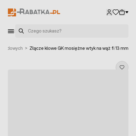
Przejdź do treści
Szukaj
ogrodowych
>
Złącze kłowe GK mosiężne wtyk na wąż fi 13 mm