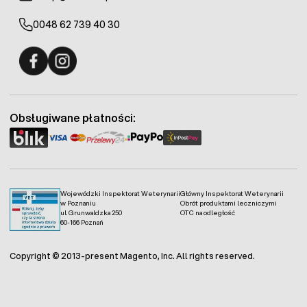
0048 62 739 40 30
Fermo - facebook
Fermo - Instagram
Obsługiwane płatności:
Wojewódzki Inspektorat Weterynarii
Główny Inspektorat Weterynarii
w Poznaniu
Obrót produktami leczniczymi
ul. Grunwaldzka 250
OTC na odległość
60-166 Poznań
Copyright © 2013-present Magento, Inc. All rights reserved.