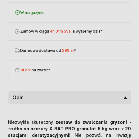
W magazynie
Zamów w ciągu
4h 31m 59s
, a wyślemy dziś
*.
Darmowa dostawa od
299 zł
*
14 dni
na zwrot*
Opis
Niezwykle skuteczny
zestaw do zwalczania gryzoni -
trutka na szczury X-RAT PRO granulat 5 kg wraz z 20
stacjami deratyzacyjnymi!
Nie pozwól na inwazję