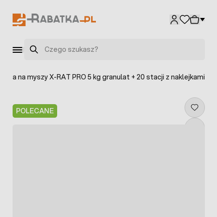
Przejdź do treści
Szukaj
utka na myszy X-RAT PRO 5 kg granulat + 20 stacji z naklejkami
POLECANE