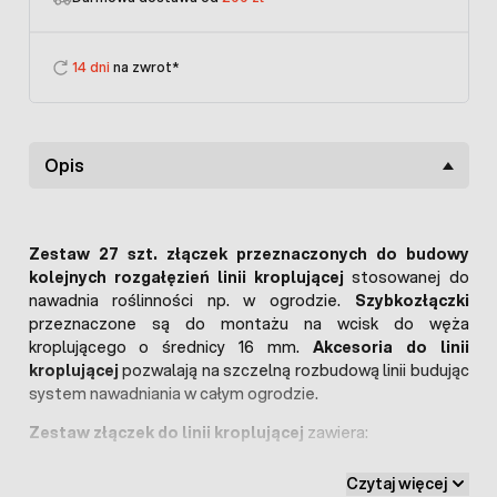
14 dni
na zwrot*
Opis
Zestaw 27 szt. złączek przeznaczonych do budowy
kolejnych rozgałęzień linii kroplującej
stosowanej do
nawadnia roślinności np. w ogrodzie.
Szybkozłączki
przeznaczone są do montażu na wcisk do węża
kroplującego o średnicy 16 mm.
Akcesoria do linii
kroplującej
pozwalają na szczelną rozbudową linii budując
system nawadniania w całym ogrodzie.
Zestaw złączek do linii kroplującej
zawiera:
przyłącze na kran GW 1/2" - 1 sztuka
Czytaj więcej