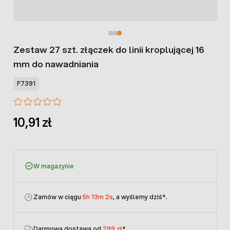
Zestaw 27 szt. złączek do linii kroplującej 16
mm do nawadniania
F7391
10,91 zł
W magazynie
Zamów w ciągu
5h 13m 2s
, a wyślemy dziś
*.
Darmowa dostawa od
299 zł
*