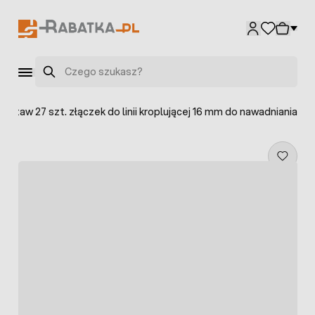
Przejdź do treści
Szukaj
Zestaw 27 szt. złączek do linii kroplującej 16 mm do nawadniania