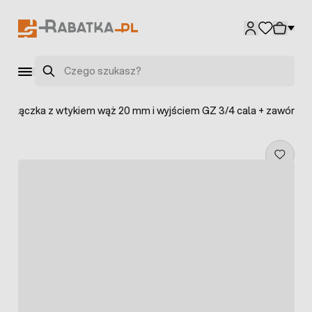
Przejdź do treści
Szukaj
>
Złączka z wtykiem wąż 20 mm i wyjściem GZ 3/4 cala + zawór