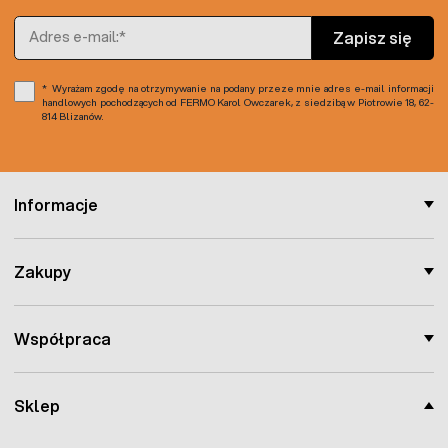
Adres e-mail
Zapisz się
Wyrażam zgodę na otrzymywanie na podany przeze mnie adres e-mail informacji
handlowych pochodzących od FERMO Karol Owczarek, z siedzibą w Piotrowie 18, 62-
814 Blizanów.
Informacje
Zakupy
Współpraca
Sklep