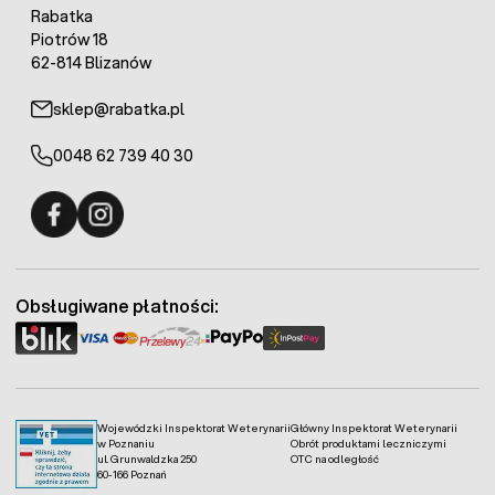
Rabatka
Piotrów 18
62-814 Blizanów
sklep@rabatka.pl
0048 62 739 40 30
Fermo - facebook
Fermo - Instagram
Obsługiwane płatności:
Wojewódzki Inspektorat Weterynarii
Główny Inspektorat Weterynarii
w Poznaniu
Obrót produktami leczniczymi
ul. Grunwaldzka 250
OTC na odległość
60-166 Poznań