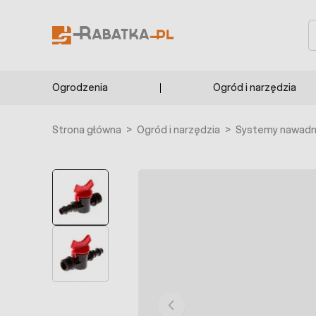
Przejdź do treści
S
Ogrodzenia
Ogród i narzędzia
Strona główna
>
Ogród i narzędzia
>
Systemy nawadni