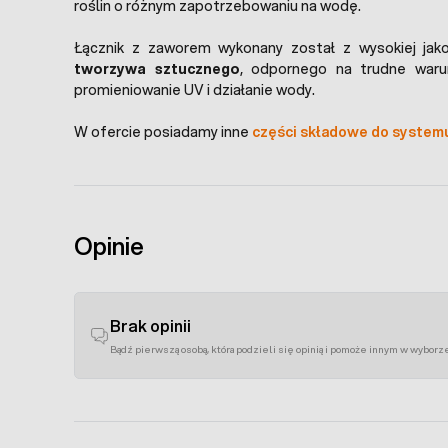
roślin o różnym zapotrzebowaniu na wodę.
Łącznik z zaworem wykonany został z wysokiej jak
tworzywa sztucznego
, odpornego na trudne waru
promieniowanie UV i działanie wody.
W ofercie posiadamy inne
części składowe do system
Opinie
Brak opinii
Bądź pierwszą osobą, która podzieli się opinią i pomoże innym w wyborz