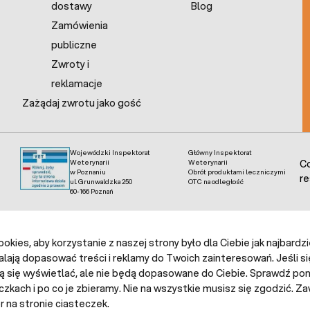
dostawy
Blog
Zamówienia
publiczne
Zwroty i
reklamacje
Zażądaj zwrotu jako gość
Wojewódzki Inspektorat
Główny Inspektorat
Weterynarii
Weterynarii
Co
w Poznaniu
Obrót produktami leczniczymi
re
ul. Grunwaldzka 250
OTC na odległość
60-166 Poznań
kies, aby korzystanie z naszej strony było dla Ciebie jak najbardz
alają dopasować treści i reklamy do Twoich zainteresowań. Jeśli si
ą się wyświetlać, ale nie będą dopasowane do Ciebie. Sprawdź poni
czkach i po co je zbieramy. Nie na wszystkie musisz się zgodzić.
 na stronie ciasteczek.