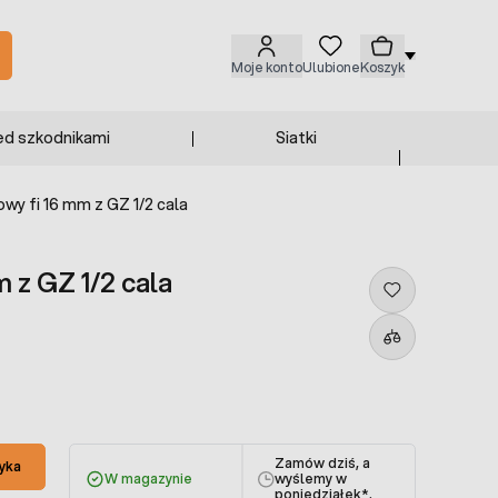
Moje konto
Ulubione
Koszyk
ed szkodnikami
Siatki
wy fi 16 mm z GZ 1/2 cala
 z GZ 1/2 cala
Zamów dziś, a
yka
W magazynie
wyślemy w
poniedziałek
*.