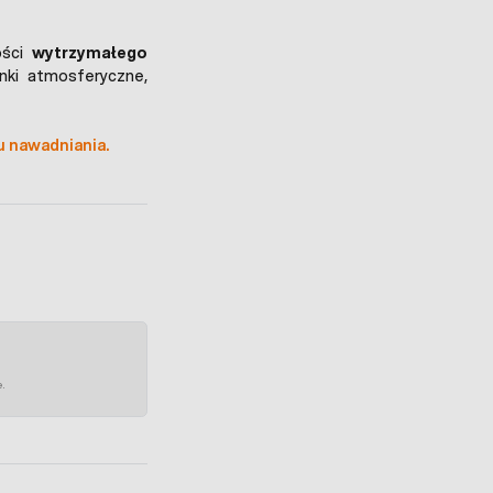
ości
wytrzymałego
nki atmosferyczne,
u nawadniania.
e.