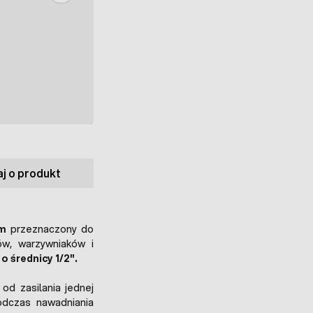
j o produkt
mm
przeznaczony do
w, warzywniaków i
o średnicy 1/2".
d zasilania jednej
podczas nawadniania