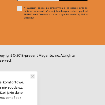
Wyrażam zgodę na otrzymywanie na podany przeze
mnie adres e-mail informacji handlowych pochodzących od
FERMO Karol Owczarek, z siedzibą w Piotrowie 18, 62-814
Blizanów.
pyright © 2013-present Magento, Inc. All rights
served.
iej komfortowe.
ę nie zgodzisz,
żej, jakie dane
 Zawsze możesz