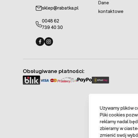
Dane
sklep@rabatka.pl
kontaktowe
0048 62
739 40 30
Fermo - facebook
Fermo - Instagram
Obsługiwane płatności:
Używamy plików coo
Pliki cookies pozw
reklamy nadal będ
zbieramy w ciaste
zmienić swój wybór