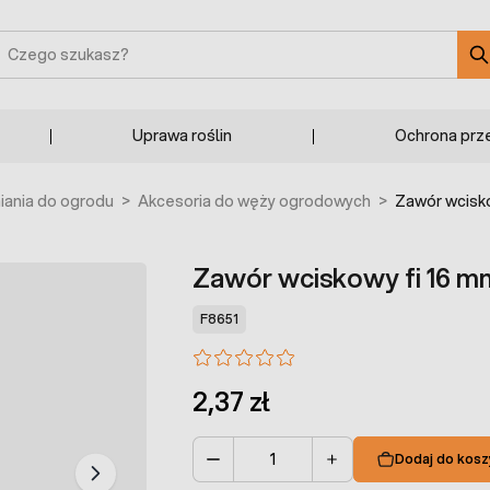
zukaj
Uprawa roślin
Ochrona prz
ania do ogrodu
>
Akcesoria do węży ogrodowych
>
Zawór wcisko
Zawór wciskowy fi 16 mm
F8651
2,37 zł
Dodaj do kosz
Ilość