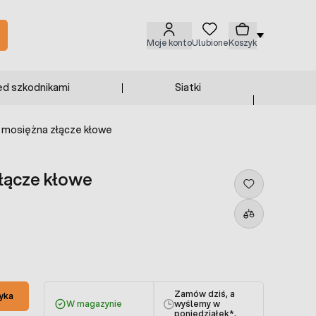
Moje konto
Ulubione
Koszyk
ed szkodnikami
Siatki
 mosiężna złącze kłowe
łącze kłowe
Zamów dziś, a
yka
W magazynie
wyślemy w
poniedziałek
*.