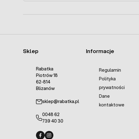
Sklep
Informacje
Rabatka
Regulamin
Piotrów 18
Polityka
62-814
prywatności
Blizanów
Dane
sklep@rabatka.pl
kontaktowe
0048 62
739 40 30