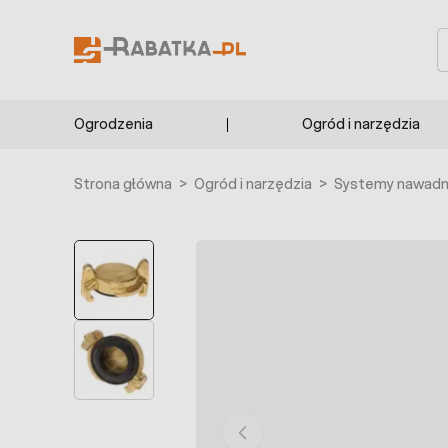
Przejdź do treści
S
Ogrodzenia
Ogród i narzędzia
Strona główna
>
Ogród i narzędzia
>
Systemy nawadni