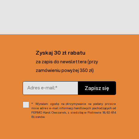
Zyskaj 30 zł rabatu
za zapis do newslettera (przy
zamówieniu powyżej 350 zł)
Adres e-mail
Zapisz się
Wyrażam zgodę na otrzymywanie na podany przeze
mnie adres e-mail informacji handlowych pochodzących od
FERMO Karol Owczarek, z siedzibą w Piotrowie 18, 62-814
Blizanów.