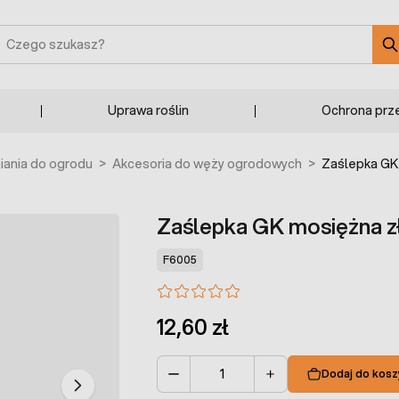
zukaj
Uprawa roślin
Ochrona prz
ania do ogrodu
>
Akcesoria do węży ogrodowych
>
Zaślepka GK
Zaślepka GK mosiężna z
F6005
12,60 zł
Dodaj do kosz
Ilość