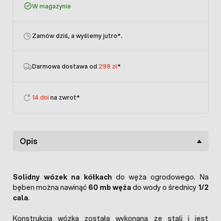
W magazynie
Zamów dziś, a wyślemy jutro
*.
Darmowa dostawa od
299 zł
*
14 dni
na zwrot*
Opis
Solidny wózek na kółkach
do węża ogrodowego. Na
bęben można nawinąć
60 mb węża
do wody o średnicy
1/2
cala
.
Konstrukcja wózka została wykonana ze stali i jest