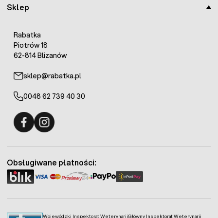
Sklep
Rabatka
Piotrów 18
62-814 Blizanów
sklep@rabatka.pl
0048 62 739 40 30
Fermo - facebook
Fermo - Instagram
Obsługiwane płatności:
Wojewódzki Inspektorat Weterynarii
Główny Inspektorat Weterynarii