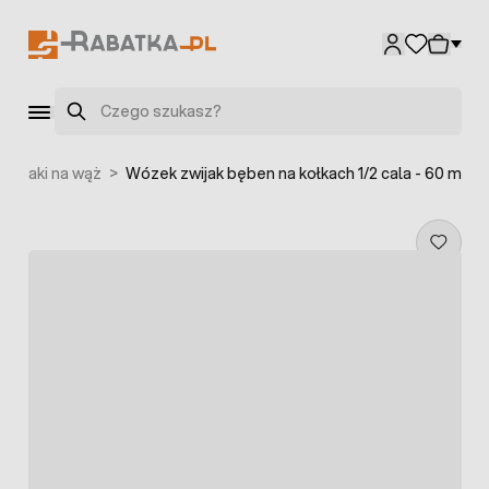
Przejdź do treści
Szukaj
zwijaki na wąż
>
Wózek zwijak bęben na kołkach 1/2 cala - 60 m