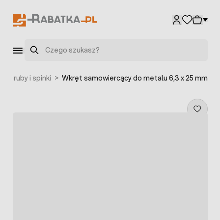
Przejdź do treści
Szukaj
>
Śruby i spinki
>
Wkręt samowiercący do metalu 6,3 x 25 mm