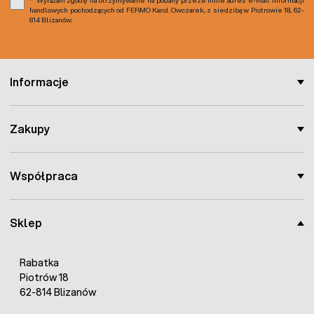
Wyrażam zgodę na otrzymywanie na podany przeze mnie adres e-mail informacji
handlowych pochodzących od FERMO Karol Owczarek, z siedzibą w Piotrowie 18, 62-
814 Blizanów.
Informacje
Zakupy
Współpraca
Sklep
Rabatka
Piotrów 18
62-814 Blizanów