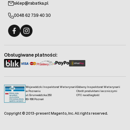
sklep@rabatka.pl
0048 62 739 40 30
Fermo - facebook
Fermo - Instagram
Obsługiwane płatności:
Wojewódzki Inspektorat Weterynarii
Główny Inspektorat Weterynarii
w Poznaniu
Obrót produktami leczniczymi
ul. Grunwaldzka 250
OTC na odległość
60-166 Poznań
Copyright © 2013-present Magento, Inc. All rights reserved.