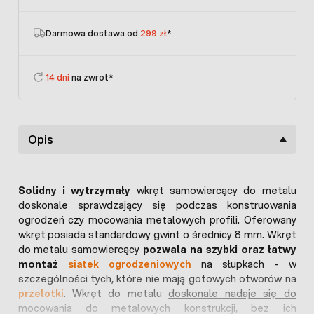
Darmowa dostawa od
299 zł
*
14 dni
na zwrot*
Opis
Solidny i wytrzymały
wkręt samowiercący do metalu
doskonale sprawdzający się podczas konstruowania
ogrodzeń czy mocowania metalowych profili. Oferowany
wkręt posiada standardowy gwint o średnicy 8 mm. Wkręt
do metalu samowiercący
pozwala na szybki oraz łatwy
montaż
siatek ogrodzeniowych
na słupkach - w
szczególności tych, które nie mają gotowych otworów na
przelotki
. Wkręt do metalu
doskonale nadaje się do
mocowania do metalowych konstrukcji, bez ich