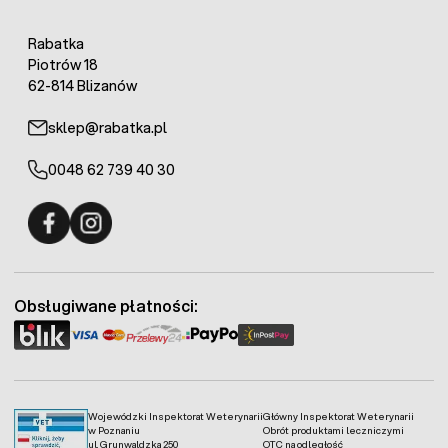
Rabatka
Piotrów 18
62-814 Blizanów
sklep@rabatka.pl
0048 62 739 40 30
Fermo - facebook
Fermo - Instagram
Obsługiwane płatności:
Wojewódzki Inspektorat Weterynarii
Główny Inspektorat Weterynarii
w Poznaniu
Obrót produktami leczniczymi