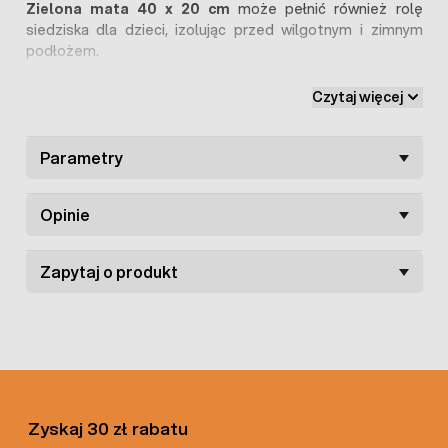
Zielona mata 40 x 20 cm
może pełnić również rolę
siedziska dla dzieci, izolując przed wilgotnym i zimnym
podłożem.
Mata ogrodowa 40 x 20 cm
została wykonana z
Czytaj więcej
mocnego i wytrzymałego tworzywa sztucznego.
Parametry
Opinie
Zapytaj o produkt
Zyskaj 30 zł rabatu