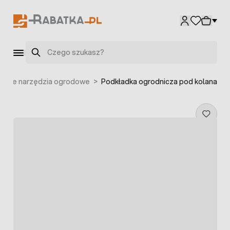
Przejdź do treści
Szukaj
Małe narzędzia ogrodowe
>
Podkładka ogrodnicza pod kolana