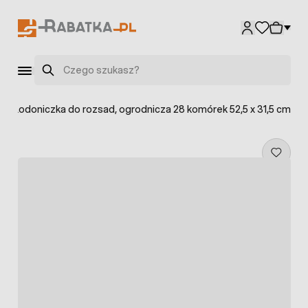
Przejdź do treści
Szukaj
Wielodoniczka do rozsad, ogrodnicza 28 komórek 52,5 x 31,5 cm