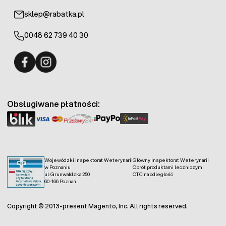
sklep@rabatka.pl
0048 62 739 40 30
Fermo - facebook
Fermo - Instagram
Obsługiwane płatności:
Wojewódzki Inspektorat Weterynarii
Główny Inspektorat Weterynarii
w Poznaniu
Obrót produktami leczniczymi
ul. Grunwaldzka 250
OTC na odległość
60-166 Poznań
Copyright © 2013-present Magento, Inc. All rights reserved.