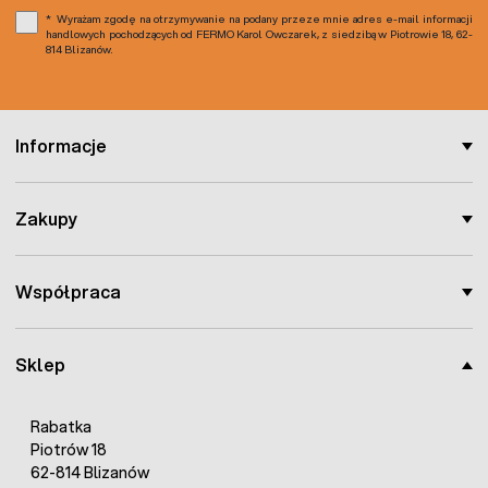
Wyrażam zgodę na otrzymywanie na podany przeze mnie adres e-mail informacji
handlowych pochodzących od FERMO Karol Owczarek, z siedzibą w Piotrowie 18, 62-
814 Blizanów.
Informacje
Zakupy
Współpraca
Sklep
Rabatka
Piotrów 18
62-814 Blizanów