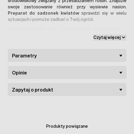
środowiskowy związany z przesadzaniem roślin. Znajdzie
swoje zastosowanie również przy wysiewie nasion.
Preparat do sadzonek kwiatów
sprawdzi się w wielu
sytuacjach i pomoże zadbać o Twój ogród.
UKORZENIACZ DO SADZONEK ZIELNYCH –
ZALETY:
Czytaj więcej
Stymuluje wzrost i rozwój korzeni,
Parametry
Zawiera korzystne dla roślin minerały,
Pozytywnie wpływa na zdolność roślin do
pobierania wody i składników odżywczych,
Opinie
Redukuje stres środowiskowy i pomaga w
zaklimatyzowaniu się roślin w nowych warunkach.
Zapytaj o produkt
JAK STOSOWAĆ UKORZENIACZ DO ROŚLIN BROS?
Sadzonki zielne:
zrobić wgłębienie w podłożu i wsypać
do niego co najmniej pół łyżeczki preparatu do
ukorzeniania BROS, następnie wsadzić roślinę, obsypać
ziemią, docisnąć i podlać wodą.
Produkty powiązane
Przesadzanie roślin o odkrytych korzeniach:
50 ml