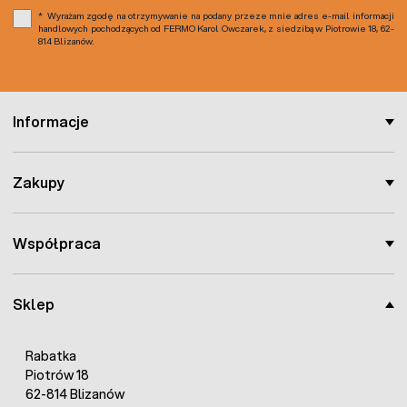
Wyrażam zgodę na otrzymywanie na podany przeze mnie adres e-mail informacji
handlowych pochodzących od FERMO Karol Owczarek, z siedzibą w Piotrowie 18, 62-
814 Blizanów.
Informacje
Zakupy
Współpraca
Sklep
Rabatka
Piotrów 18
62-814 Blizanów