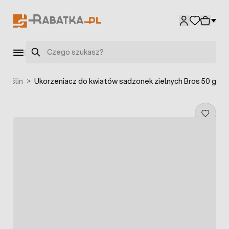
Przejdź do treści
Szukaj
 roślin
>
Ukorzeniacz do kwiatów sadzonek zielnych Bros 50 g