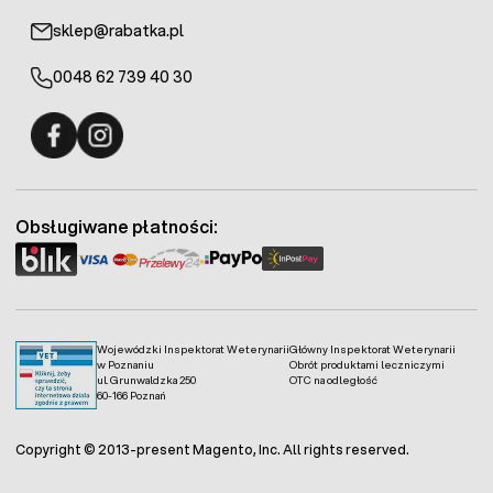
sklep@rabatka.pl
0048 62 739 40 30
Fermo - facebook
Fermo - Instagram
Obsługiwane płatności:
Wojewódzki Inspektorat Weterynarii
Główny Inspektorat Weterynarii
w Poznaniu
Obrót produktami leczniczymi
ul. Grunwaldzka 250
OTC na odległość
60-166 Poznań
Copyright © 2013-present Magento, Inc. All rights reserved.