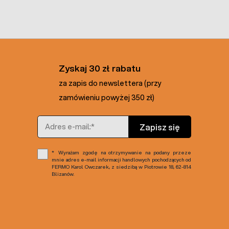
Zyskaj 30 zł rabatu
za zapis do newslettera (przy
zamówieniu powyżej 350 zł)
Adres e-mail
Zapisz się
Wyrażam zgodę na otrzymywanie na podany przeze
mnie adres e-mail informacji handlowych pochodzących od
FERMO Karol Owczarek, z siedzibą w Piotrowie 18, 62-814
Blizanów.