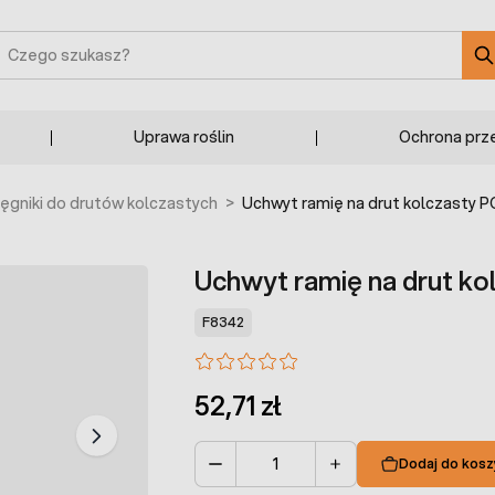
zukaj
Uprawa roślin
Ochrona prz
ęgniki do drutów kolczastych
>
Uchwyt ramię na drut kolczasty 
Uchwyt ramię na drut k
F8342
52,71 zł
Dodaj do kosz
Ilość