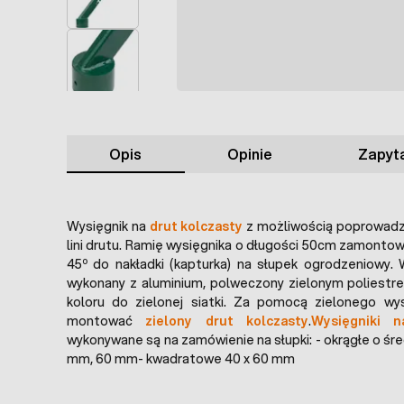
Opis
Opinie
Zapyta
Wysięgnik na
drut kolczasty
z możliwością poprowadz
lini drutu. Ramię wysięgnika o długości 50cm zamonto
o
45
do nakładki (kapturka) na słupek ogrodzeniowy. 
wykonany z aluminium, polweczony zielonym poliestr
koloru do zielonej siatki. Za pomocą zielonego wys
montować
zielony drut kolczasty
.
Wysięgniki n
wykonywane są na zamówienie na słupki: - okrągłe o ś
mm, 60 mm- kwadratowe 40 x 60 mm