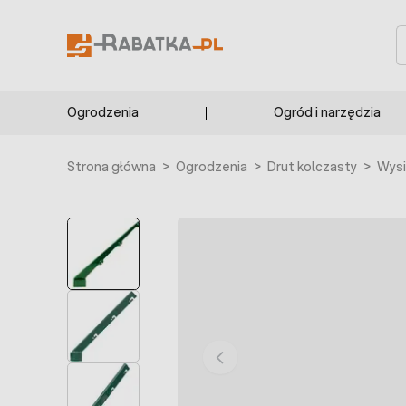
Przejdź do treści
S
Ogrodzenia
Ogród i narzędzia
Strona główna
>
Ogrodzenia
>
Drut kolczasty
>
Wysi