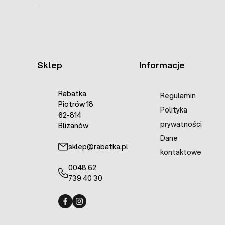
Sklep
Informacje
Rabatka
Regulamin
Piotrów 18
Polityka
62-814
prywatności
Blizanów
Dane
sklep@rabatka.pl
kontaktowe
0048 62
739 40 30
Fermo - facebook
Fermo - Instagram