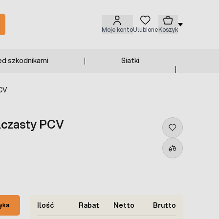
Moje konto
Ulubione
Koszyk
ed szkodnikami
Siatki
PCV
olczasty PCV
Ilość
Rabat
Netto
Brutto
yka