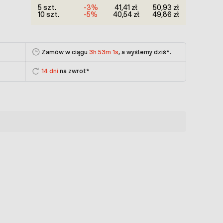
5 szt.
-3%
41,41 zł
50,93 zł
10 szt.
-5%
40,54 zł
49,86 zł
Zamów w ciągu
3h 53m 1s
, a wyślemy dziś
*.
14 dni
na zwrot*