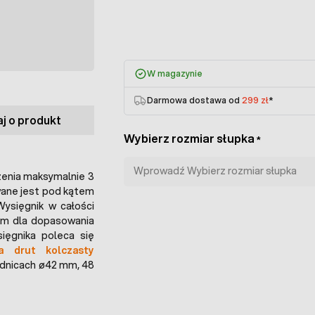
W magazynie
Darmowa dostawa od
299 zł
*
j o produkt
Wybierz rozmiar słupka
*
enia maksymalnie 3
wane jest pod kątem
Wysięgnik w całości
em dla dopasowania
ięgnika poleca się
a drut kolczasty
rednicach ø42 mm, 48