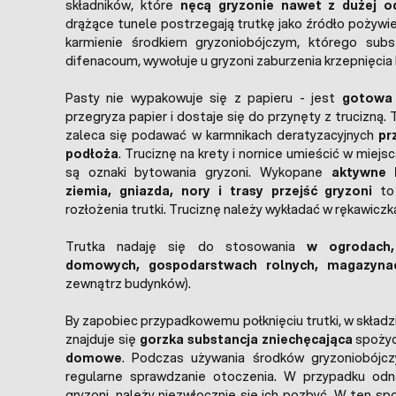
składników, które
nęcą gryzonie nawet z dużej od
drążące tunele postrzegają trutkę jako źródło pożywi
karmienie środkiem gryzoniobójczym, którego subs
difenacoum, wywołuje u gryzoni zaburzenia krzepnięcia k
Pasty nie wypakowuje się z papieru - jest
gotowa 
przegryza papier i dostaje się do przynęty z trucizną. 
zaleca się podawać w karmnikach deratyzacyjnych
pr
podłoża
. Truciznę na krety i nornice umieścić w miej
są oznaki bytowania gryzoni. Wykopane
aktywne 
ziemia, gniazda, nory i trasy przejść gryzoni
to 
rozłożenia trutki. Truciznę należy wykładać w rękawiczk
Trutka nadaję się do stosowania
w ogrodach,
domowych, gospodarstwach rolnych, magazyn
zewnątrz budynków).
By zapobiec przypadkowemu połknięciu trutki, w składz
znajduje się
gorzka substancja zniechęcająca
spożyc
domowe
. Podczas używania środków gryzoniobójcz
regularne sprawdzanie otoczenia. W przypadku odn
gryzoni, należy niezwłocznie się ich pozbyć. W ten s