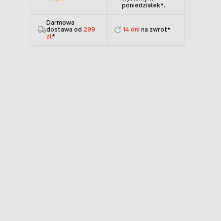
poniedziałek
*.
Darmowa
dostawa od
299
14 dni
na zwrot*
zł
*