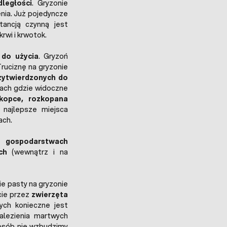
ległości
. Gryzonie
enia. Już pojedyncze
tancją czynną jest
rwi i krwotok.
do użycia
. Gryzoń
Truciznę na gryzonie
zytwierdzonych do
scach gdzie widoczne
kopce, rozkopana
najlepsze miejsca
ach.
 gospodarstwach
ach
(wewnątrz i na
ie pasty na gryzonie
ie przez
zwierzęta
ych konieczne jest
alezienia martwych
posób nie wzbudzimy