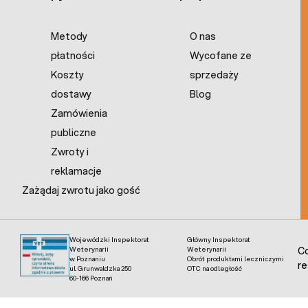
Metody
O nas
płatności
Wycofane ze
Koszty
sprzedaży
dostawy
Blog
Zamówienia
publiczne
Zwroty i
reklamacje
Zażądaj zwrotu jako gość
Wojewódzki Inspektorat
Główny Inspektorat
Weterynarii
Weterynarii
Co
w Poznaniu
Obrót produktami leczniczymi
re
ul. Grunwaldzka 250
OTC na odległość
60-166 Poznań