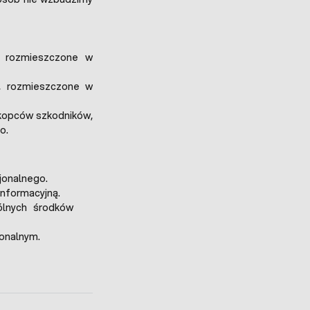
, rozmieszczone w
m, rozmieszczone w
i kopców szkodników,
o.
jonalnego.
informacyjną.
ólnych środków
jonalnym.