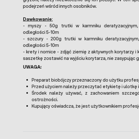
podejrzeń wśród innych osobników.
Dawkowanie
:
- myszy - 50g trutki w karmniku deratyzacyjnym
odległości 5-10m
- szczury - 200g trutki w karmniku deratyzacyjny
odległości 5-10m
- krety i nornice - zdjąć ziemię z aktywnych korytarzy 
saszetkę zostawić na wyjściu korytarza, nie zasypując g
UWAGA:
Preparat biobójczy przeznaczony do użytku profes
Przed użyciem należy przeczytać etykietę i ulotkę 
Środek należy używać, z zachowaniem szczeg
ostrożności.
Kupujący oświadcza, że jest użytkownikiem profes