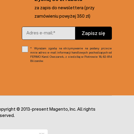
za zapis do newslettera (przy
zamówieniu powyżej 350 zł)
Adres e-mail
Zapisz się
Wyrażam zgodę na otrzymywanie na podany przeze
mnie adres e-mail informacji handlowych pochodzących od
FERMO Karol Owczarek, z siedzibą w Piotrowie 18, 62-814
Blizanów.
pyright © 2013-present Magento, Inc. All rights
served.