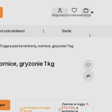
Moje konto
Ulubione
Koszyk
ed szkodnikami
Siatki
Trująca pasta na krety, nornice, gryzonie 1 kg
ornice, gryzonie 1 kg
Zamów w ciągu
1h
yka
Dostępny w ciągu
57m 21s
, a
14 dni
wyślemy w