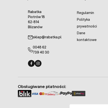
Rabatka
Regulamin
Piotrów 18
Polityka
62-814
prywatności
Blizanów
Dane
sklep@rabatka.pl
kontaktowe
0048 62
739 40 30
Fermo - facebook
Fermo - Instagram
Obsługiwane płatności: