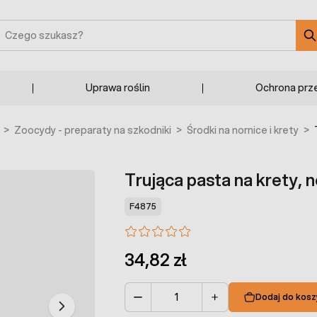
zukaj
Uprawa roślin
Ochrona prz
>
Zoocydy - preparaty na szkodniki
>
Środki na nornice i krety
>
Trująca pasta na krety, n
F4875
34,82 zł
Dodaj do kosz
Ilość