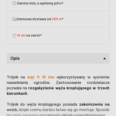
Zamów dziś, a wyślemy jutro
*.
Darmowa dostawa od
299 zł
*
14 dni
na zwrot*
Opis
Trójnik na
wąż fi 16 mm
wykorzystywany w systemie
nawadniania ogrodów. Zastosowanie rozdzielacza
pozwala na
rozgałęzienie węża kroplującego w trzech
kierunkach
.
Trójnik do węża kroplującego posiada
zakończenia na
wcisk
, dzięki czemu bardzo łatwo się go montuje. Sposób
łączenia zapewnia
szczelność układu nawadniającego
.