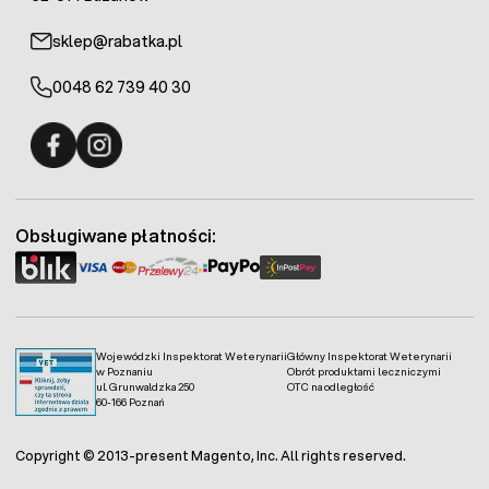
sklep@rabatka.pl
0048 62 739 40 30
Fermo - facebook
Fermo - Instagram
Obsługiwane płatności:
Wojewódzki Inspektorat Weterynarii
Główny Inspektorat Weterynarii
w Poznaniu
Obrót produktami leczniczymi
ul. Grunwaldzka 250
OTC na odległość
60-166 Poznań
Copyright © 2013-present Magento, Inc. All rights reserved.