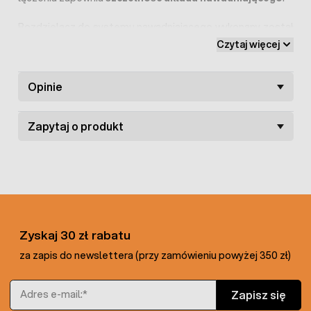
Rozdzielacz do systemu nawadniającego wykonany został
z wysokiej jakości
tworzywa sztucznego
. Wyróżnia się
Czytaj więcej
dużą wytrzymałością
, a także odpornością na trudne
warunki atmosferyczne.
Opinie
Zapytaj o produkt
Zyskaj 30 zł rabatu
za zapis do newslettera (przy zamówieniu powyżej 350 zł)
Adres e-mail
Zapisz się