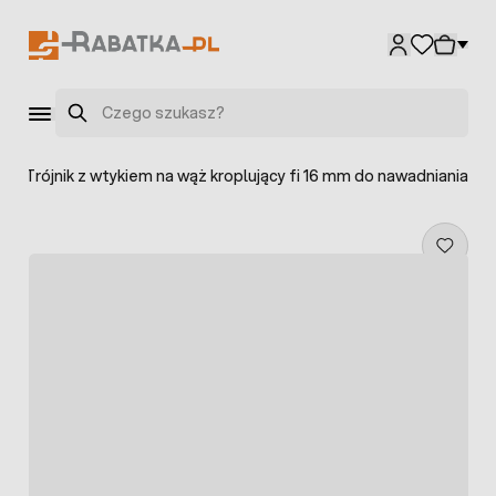
Przejdź do treści
Szukaj
>
Trójnik z wtykiem na wąż kroplujący fi 16 mm do nawadniania