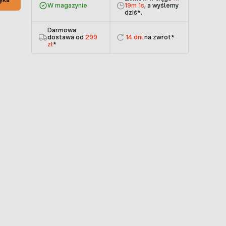
W magazynie
19m 0s
, a wyślemy
dziś
*.
Darmowa
dostawa od
299
14 dni
na zwrot*
zł
*