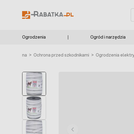
Przejdź do treści
S
Ogrodzenia
Ogród i narzędzia
trona główna
>
Ochrona przed szkodnikami
>
Ogrodzenia elektr