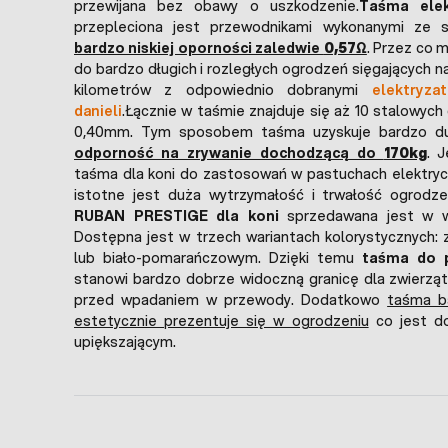
przewijana bez obawy o uszkodzenie.
Taśma elek
przepleciona jest przewodnikami wykonanymi ze s
bardzo niskiej oporności zaledwie
0,57Ω
. Przez co
do bardzo długich i rozległych ogrodzeń sięgających na
kilometrów z odpowiednio dobranymi
elektryza
danieli
.Łącznie w taśmie znajduje się aż 10 stalowych
0,40mm. Tym sposobem taśma uzyskuje bardzo du
odporność na zrywanie dochodzącą do
170kg
. 
taśma dla koni do zastosowań w pastuchach elektryc
istotne jest duża wytrzymałość i trwałość ogrodze
RUBAN PRESTIGE dla koni
sprzedawana jest w w
Dostępna jest w trzech wariantach kolorystycznych:
lub biało-pomarańczowym. Dzięki temu
taśma do p
stanowi bardzo dobrze widoczną granicę dla zwierząt
przed wpadaniem w przewody. Dodatkowo
taśma b
estetycznie prezentuje się w ogrodzeniu
co jest d
upiększającym.