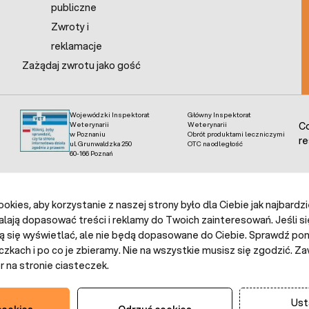
publiczne
Zwroty i
reklamacje
Zażądaj zwrotu jako gość
Wojewódzki Inspektorat
Główny Inspektorat
Weterynarii
Weterynarii
Co
w Poznaniu
Obrót produktami leczniczymi
re
ul. Grunwaldzka 250
OTC na odległość
60-166 Poznań
kies, aby korzystanie z naszej strony było dla Ciebie jak najbardz
alają dopasować treści i reklamy do Twoich zainteresowań. Jeśli si
ą się wyświetlać, ale nie będą dopasowane do Ciebie. Sprawdź poni
czkach i po co je zbieramy. Nie na wszystkie musisz się zgodzić.
 na stronie ciasteczek.
Ust