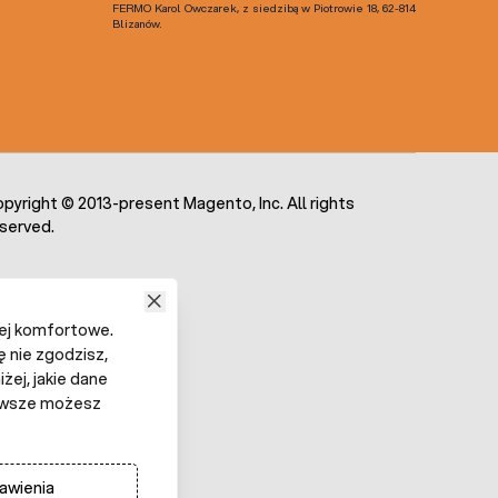
FERMO Karol Owczarek, z siedzibą w Piotrowie 18, 62-814
Blizanów.
pyright © 2013-present Magento, Inc. All rights
served.
iej komfortowe.
ę nie zgodzisz,
żej, jakie dane
 Zawsze możesz
awienia