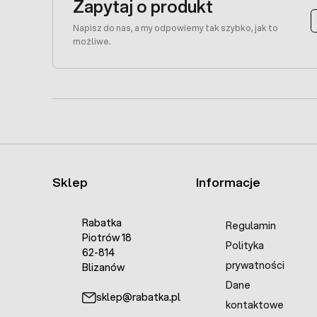
Zapytaj o produkt
Napisz do nas, a my odpowiemy tak szybko, jak to
możliwe.
Sklep
Informacje
Rabatka
Regulamin
Piotrów 18
Polityka
62-814
prywatności
Blizanów
Dane
sklep@rabatka.pl
kontaktowe