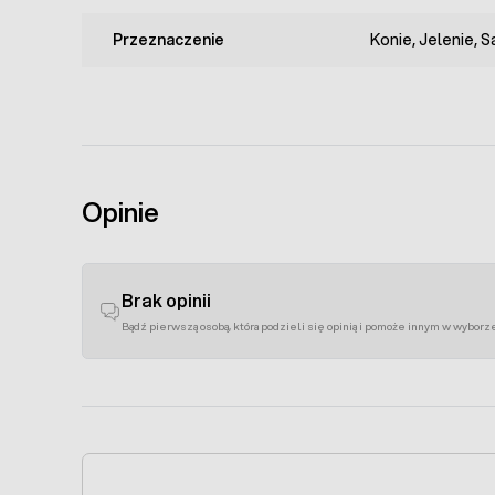
Przeznaczenie
Konie, Jelenie, S
Opinie
Brak opinii
Bądź pierwszą osobą, która podzieli się opinią i pomoże innym w wyborz