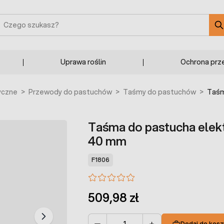
zukaj
Uprawa roślin
Ochrona prz
yczne
>
Przewody do pastuchów
>
Taśmy do pastuchów
>
Taśm
Taśma do pastucha el
40 mm
F1806
509,98 zł
Dodaj do kosz