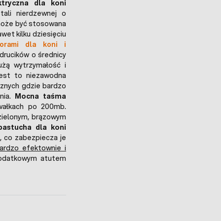
tryczna dla koni
tali nierdzewnej o
 może być stosowana
wet kilku dziesięciu
torami dla koni i
 drucików o średnicy
żą wytrzymałość i
Jest to niezawodna
znych gdzie bardzo
nia.
Mocna taśma
ałkach po 200mb.
 zielonym, brązowym
astucha dla koni
, co zabezpiecza je
ardzo efektownie i
odatkowym atutem