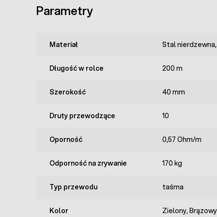
Parametry
Materiał
Stal nierdzewna,
Długość w rolce
200 m
Szerokość
40 mm
Druty przewodzące
10
Oporność
0,57 Ohm/m
Odporność na zrywanie
170 kg
Typ przewodu
taśma
Kolor
Zielony, Brązowy,