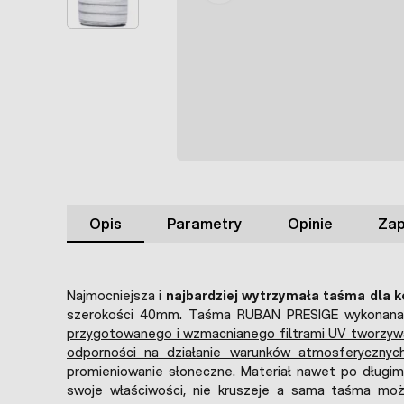
Opis
Parametry
Opinie
Zap
Najmocniejsza i
najbardziej wytrzymała taśma dla k
szerokości 40mm. Taśma RUBAN PRESIGE wykonana
przygotowanego i wzmacnianego filtrami UV tworzywa
odporności na działanie warunków atmosferycznyc
promieniowanie słoneczne. Materiał nawet po długim
swoje właściwości, nie kruszeje a sama taśma moż