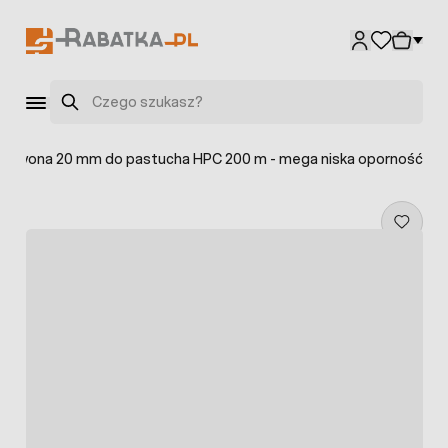
Przejdź do treści
Szukaj
zerwona 20 mm do pastucha HPC 200 m - mega niska oporność