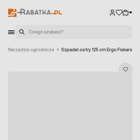
Przejdź do treści
Szukaj
a
>
Narzędzia ogrodnicze
>
Szpadel ostry 125 cm Ergo Fiskars