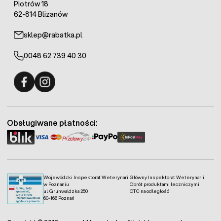
Piotrów 18
62-814 Blizanów
sklep@rabatka.pl
0048 62 739 40 30
Fermo - facebook
Fermo - Instagram
Obsługiwane płatności:
Wojewódzki Inspektorat Weterynarii
Główny Inspektorat Weterynarii
w Poznaniu
Obrót produktami leczniczymi
ul. Grunwaldzka 250
OTC na odległość
60-166 Poznań