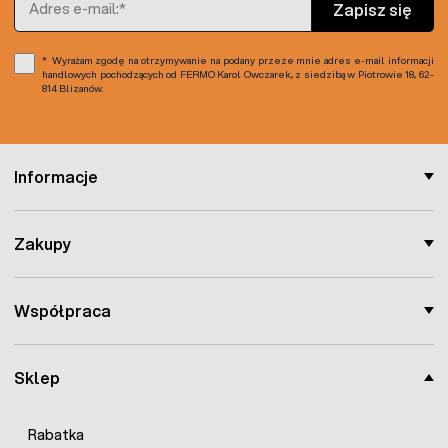
Zapisz się
długie lata, zapewniając efektywne wykonywanie prac
ogrodniczych, czy budowlanych.
Wyrażam zgodę na otrzymywanie na podany przeze mnie adres e-mail informacji
handlowych pochodzących od FERMO Karol Owczarek, z siedzibą w Piotrowie 18, 62-
814 Blizanów.
Informacje
Zakupy
Współpraca
Sklep
Rabatka