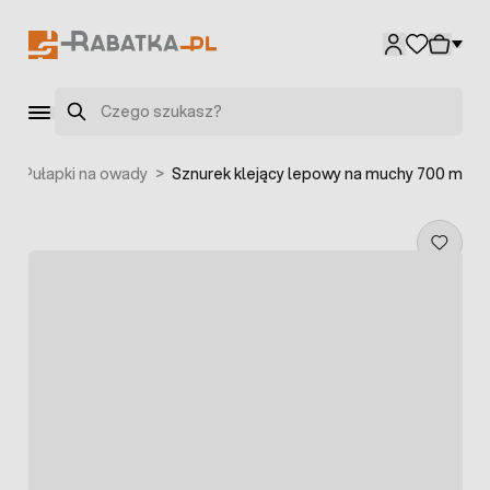
Przejdź do treści
Szukaj
>
Pułapki na owady
>
Sznurek klejący lepowy na muchy 700 m