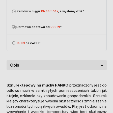
Zamów w ciągu
11h 44m 14s
, a wyślemy dziś
*.
Darmowa dostawa od
299 zł
*
14 dni
na zwrot*
Opis
Sznurek lepowy na muchy PANKO
przeznaczony jest do
odłowu much w zamkniętych pomieszczeniach takich jak
stajnie, szklarnie czy zabudowania gospodarskie. Sznurek
klejący charakteryzuje wysoka skuteczność i zmniejszenie
liczebności tych uciążliwych owadów. Klej jest odporny na
wysychanie i wysokie temperatury więc jest skuteczny