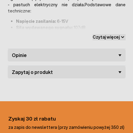
- pastuch elektryczny nie działa.Podstawowe dane
techniczne:
Napięcie zasilania:
6-15V
Siła wydawanego sygnału:
107dB
Wymiary:
39x44x57mm
Czytaj więcej
Opinie
Zapytaj o produkt
Zyskaj 30 zł rabatu
za zapis do newslettera (przy zamówieniu powyżej 350 zł)