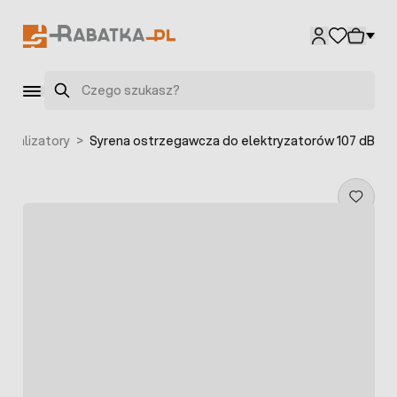
Przejdź do treści
Szukaj
ygnalizatory
>
Syrena ostrzegawcza do elektryzatorów 107 dB