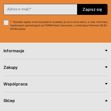
Adres e-mail
Zapisz się
Wyrażam zgodę na otrzymywanie na podany przeze mnie adres e-mail informacji
handlowych pochodzących od FERMO Karol Owczarek, z siedzibą w Piotrowie 18, 62-
814 Blizanów.
Informacje
Zakupy
Współpraca
Sklep