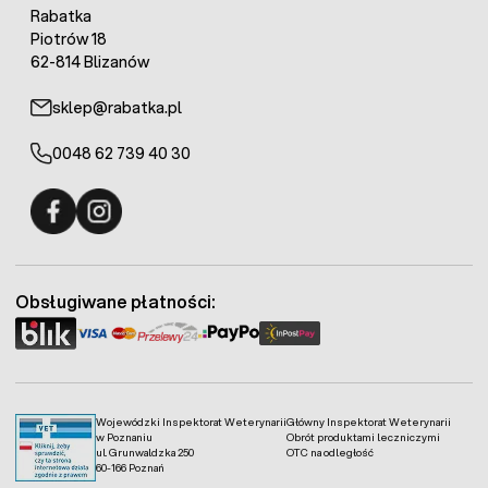
Rabatka
Piotrów 18
62-814 Blizanów
sklep@rabatka.pl
0048 62 739 40 30
Fermo - facebook
Fermo - Instagram
Obsługiwane płatności:
Wojewódzki Inspektorat Weterynarii
Główny Inspektorat Weterynarii
w Poznaniu
Obrót produktami leczniczymi
ul. Grunwaldzka 250
OTC na odległość
60-166 Poznań