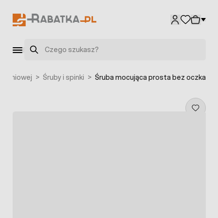
Przejdź do treści
Szukaj
odzeniowej
>
Śruby i spinki
>
Śruba mocująca prosta bez oczka