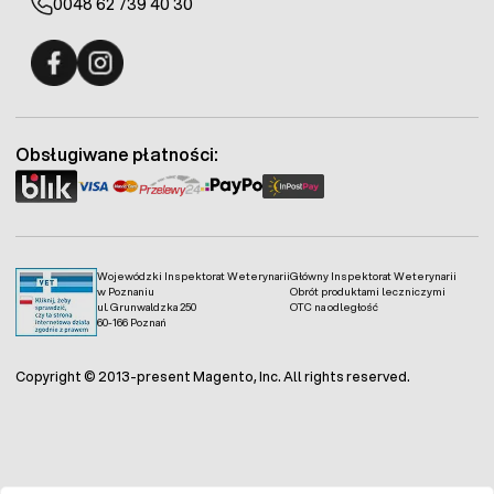
0048 62 739 40 30
Fermo - facebook
Fermo - Instagram
Obsługiwane płatności:
Wojewódzki Inspektorat Weterynarii
Główny Inspektorat Weterynarii
w Poznaniu
Obrót produktami leczniczymi
ul. Grunwaldzka 250
OTC na odległość
60-166 Poznań
Copyright © 2013-present Magento, Inc. All rights reserved.