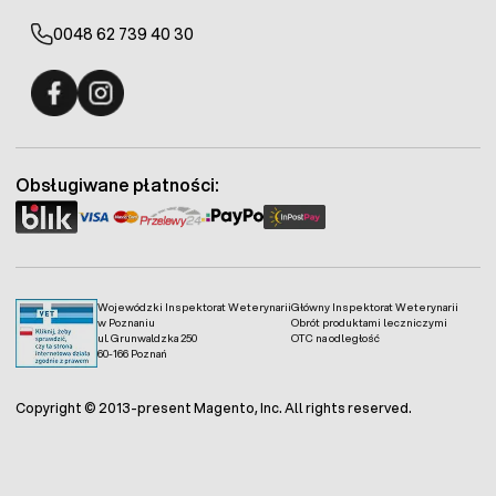
0048 62 739 40 30
Fermo - facebook
Fermo - Instagram
Obsługiwane płatności:
Wojewódzki Inspektorat Weterynarii
Główny Inspektorat Weterynarii
w Poznaniu
Obrót produktami leczniczymi
ul. Grunwaldzka 250
OTC na odległość
60-166 Poznań
Copyright © 2013-present Magento, Inc. All rights reserved.